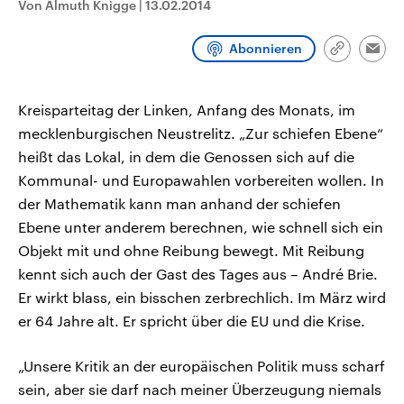
Von Almuth Knigge
|
13.02.2014
CDU, SPD und FDP regiert.-
aktuelle Weltgeschehen.
Umfragen, Prognosen,
Wahlprogramme, aktuelle Berichte
Abonnieren
Sendungen
Programm
Podcasts
und Hintergründe zu den Parteien
Link
Emai
und Kandidaten der anstehenden
kopieren/te
Wahl.
Audio-Archiv
Kreisparteitag der Linken, Anfang des Monats, im
mecklenburgischen Neustrelitz. „Zur schiefen Ebene“
heißt das Lokal, in dem die Genossen sich auf die
Kommunal- und Europawahlen vorbereiten wollen. In
der Mathematik kann man anhand der schiefen
Ebene unter anderem berechnen, wie schnell sich ein
Objekt mit und ohne Reibung bewegt. Mit Reibung
kennt sich auch der Gast des Tages aus – André Brie.
Er wirkt blass, ein bisschen zerbrechlich. Im März wird
er 64 Jahre alt. Er spricht über die EU und die Krise.
„Unsere Kritik an der europäischen Politik muss scharf
sein, aber sie darf nach meiner Überzeugung niemals