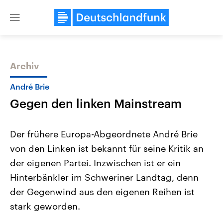
Close
menu
Archiv
Themen
André Brie
Gegen den linken Mainstream
Der frühere Europa-Abgeordnete André Brie
von den Linken ist bekannt für seine Kritik an
der eigenen Partei. Inzwischen ist er ein
Landtagswahl Sachsen-Anhalt
USA
Hinterbänkler im Schweriner Landtag, denn
2026
Aktuelle Beiträge, Analys
Alle Informationen
der Gegenwind aus den eigenen Reihen ist
Hintergründe
Sachsen-Anhalt wählt am 6.
Wirtschaftlich und militäri
stark geworden.
September 2026 einen neuen
gehören die Vereinigten S
Landtag. Seit 2021 wird das
den mächtigsten Ländern 
Bundesland von einer Koalition aus
mit großem Einfluss auf d