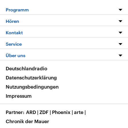
Programm
Programm
Hören
Alle Sendungen
Livestream
Kontakt
Die Nachrichten
Audios
Hörerservice
Service
Nachrichtenleicht
Podcasts
Social Media
FAQ
Über uns
Neue Beiträge auf dlf.de
Deutschlandfunk App
Newsletter
Deutschlandradio
Themen-Schwerpunkte
Nachrichten App
Deutschlandradio
Veranstaltungen
Presse
Frequenzen
Datenschutzerklärung
Musikliste
Ausbildung und Karriere
Nutzungsbedingungen
RSS
Transparenz
Impressum
Korrekturen
Barrierefreiheit
Partner
ARD
|
ZDF
|
Phoenix
|
arte
|
Chronik der Mauer