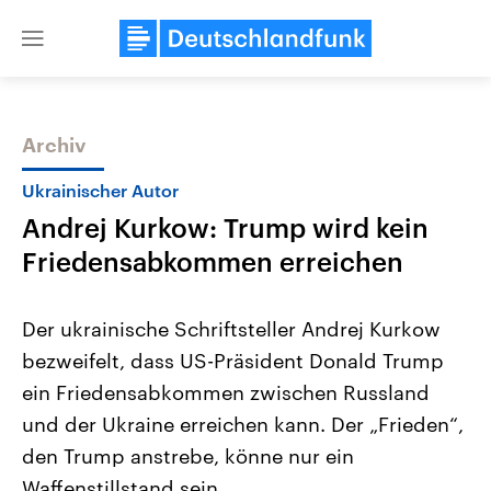
Close
menu
Archiv
Themen
Ukrainischer Autor
Andrej Kurkow: Trump wird kein
Friedensabkommen erreichen
Der ukrainische Schriftsteller Andrej Kurkow
bezweifelt, dass US-Präsident Donald Trump
Landtagswahl Sachsen-Anhalt
USA
ein Friedensabkommen zwischen Russland
2026
Aktuelle Beiträge, Analys
Alle Informationen
Hintergründe
und der Ukraine erreichen kann. Der „Frieden“,
Sachsen-Anhalt wählt am 6.
Wirtschaftlich und militäri
September 2026 einen neuen
gehören die Vereinigten S
den Trump anstrebe, könne nur ein
Landtag. Seit 2021 wird das
den mächtigsten Ländern 
Waffenstillstand sein.
Bundesland von einer Koalition aus
mit großem Einfluss auf d