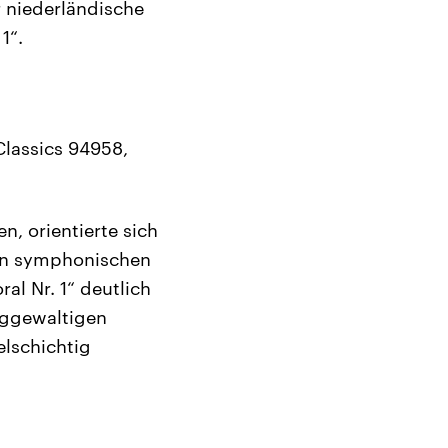
 niederländische
1“.
Classics 94958,
, orientierte sich
en symphonischen
l Nr. 1“ deutlich
nggewaltigen
elschichtig