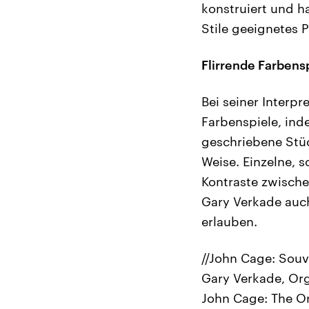
konstruiert und ha
Stile geeignetes P
Flirrende Farbens
Bei seiner Interp
Farbenspiele, ind
geschriebene Stüc
Weise. Einzelne, 
Kontraste zwische
Gary Verkade auc
erlauben.
//John Cage: Souv
Gary Verkade, Or
John Cage: The O