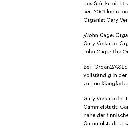
des Stücks nicht 
seit 2001 kann ma
Organist Gary Ver
//John Cage: Org
Gary Verkade, Or
John Cage: The O
Bei „Organ2/ASLSP
vollständig in de
zu den Klangfarbe
Gary Verkade lebt
Gammelstadt. Gamm
nahe der finnische
Gammelstadt ansä