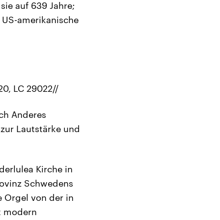
sie auf 639 Jahre;
er US-amerikanische
0, LC 29022//
uch Anderes
 zur Lautstärke und
erlulea Kirche in
Provinz Schwedens
e Orgel von der in
t modern