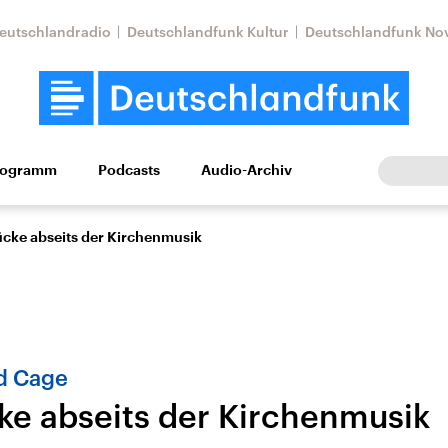
eutschlandradio
Deutschlandfunk Kultur
Deutschlandfunk No
rogramm
Podcasts
Audio-Archiv
Wirtschaft
Wissen
Kultur
Europa
Gesellschaf
ücke abseits der Kirchenmusik
d Cage
ke abseits der Kirchenmusik
Nahostkonflikt
Iran
le Beiträge,
Aktuelle Lage und
Aktuelle Lage und