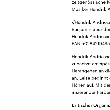
zeitgenössische K
Musiker Hendrik A
//Hendrik Andriess
Benjamin Saunder
Hendrik Andriesse
EAN 502842194958
Hendrik Andriesse
zunächst am spät
Herangehen an die
an. Leise beginnt
Höhen auf. Mit de
irisierender Farbe
Britischer Organi