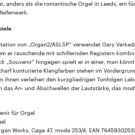
t, anders als die romantische Orgel in Leeds, ein fü
feifenwerk.
piele
retation von „Organ2/ASLSP“ verwendet Gary Verkade
em er rauschende mit schillernden Registern kombin
k „Souvenir“ hingegen spielt er in einer, man könn
scharf konturierte Klangfarben stehen im Vordergrun
n ihnen verleihen den kurzgliedrigen Tonfolgen Leb
h das An- und Abschwellen der Lautstärke, das mod
enir für Orgel
gel
rgan Works, Cage 47, mode 253/4, EAN 76459302532