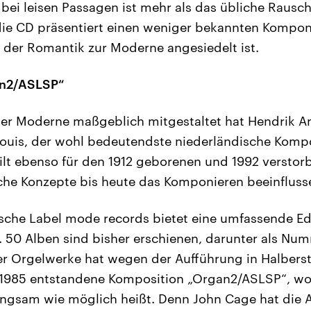
 bei leisen Passagen ist mehr als das übliche Rausc
die CD präsentiert einen weniger bekannten Kompon
der Romantik zur Moderne angesiedelt ist.
an2/ASLSP“
der Moderne maßgeblich mitgestaltet hat Hendrik A
ouis, der wohl bedeutendste niederländische Kompo
ilt ebenso für den 1912 geborenen und 1992 versto
che Konzepte bis heute das Komponieren beeinfluss
che Label mode records bietet eine umfassende Edi
 50 Alben sind bisher erschienen, darunter als Nu
der Orgelwerke hat wegen der Aufführung in Halbers
ie 1985 entstandene Komposition „Organ2/ASLSP“, wo
langsam wie möglich heißt. Denn John Cage hat die