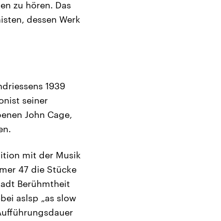
hen zu hören. Das
isten, dessen Werk
ndriessens 1939
nist seiner
rbenen John Cage,
en.
tion mit der Musik
mmer 47 die Stücke
tadt Berühmtheit
bei aslsp „as slow
 Aufführungsdauer