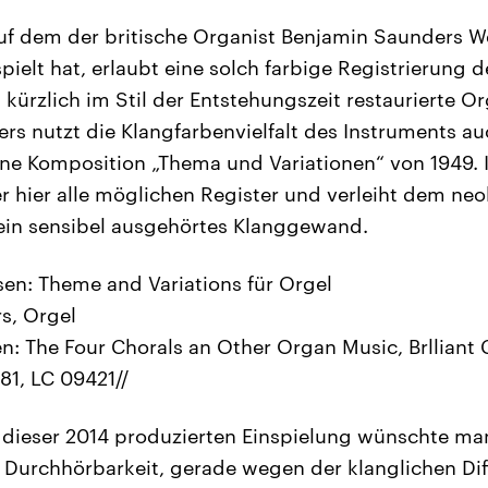
uf dem der britische Organist Benjamin Saunders W
ielt hat, erlaubt eine solch farbige Registrierung de
kürzlich im Stil der Entstehungszeit restaurierte Or
s nutzt die Klangfarbenvielfalt des Instruments auc
ene Komposition „Thema und Variationen“ von 1949.
r hier alle möglichen Register und verleiht dem neok
ein sensibel ausgehörtes Klanggewand.
sen: Theme and Variations für Orgel
s, Orgel
n: The Four Chorals an Other Organ Music, Brlliant 
1, LC 09421//
dieser 2014 produzierten Einspielung wünschte man
 Durchhörbarkeit, gerade wegen der klanglichen Di