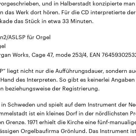
vorgeschrieben, und in Halberstadt konzipierte man 
n das Werk dort hören. Für die CD interpretierte d
kade das Stück in etwa 33 Minuten.
an2/ASLSP für Orgel
gel
rgan Works, Cage 47, mode 253/4, EAN 76459302532
“ liegt nicht nur die Aufführungsdauer, sondern a
r Hand des Interpreten. So gibt es keinerlei Angaben
n beziehungsweise der Registrierung.
 in Schweden und spielt auf dem Instrument der Ned
elstadt ist ein kleines Dorf in der nördlichsten 
n Grenze. 1971 erhielt die Kirche eine fünf-manualig
ssigen Orgelbaufirma Grönlund. Das Instrument is