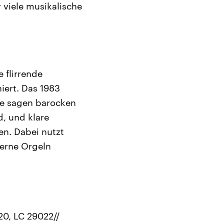
r viele musikalische
 flirrende
iert. Das 1983
te sagen barocken
d, und klare
en. Dabei nutzt
erne Orgeln
0, LC 29022//