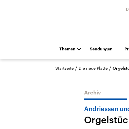
D
Themen
Sendungen
P
Die Nachrichten
Politik
/
/
Startseite
Die neue Platte
Orgelst
Hörspiel und Feature
Musik
Archiv
Andriessen un
Orgelstüc
Landtagswahl Sachsen-
USA
Anhalt 2026
Aktuel