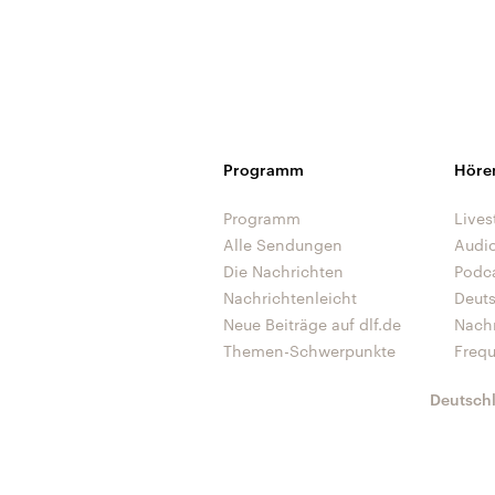
Programm
Höre
Programm
Lives
Alle Sendungen
Audi
Die Nachrichten
Podc
Nachrichtenleicht
Deut
Neue Beiträge auf dlf.de
Nach
Themen-Schwerpunkte
Freq
Deutsch