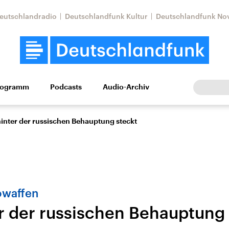
eutschlandradio
Deutschlandfunk Kultur
Deutschlandfunk No
rogramm
Podcasts
Audio-Archiv
Wirtschaft
Wissen
Kultur
Europa
Gesellschaf
inter der russischen Behauptung steckt
owaffen
r der russischen Behauptung 
Nahostkonflikt
Iran
le Beiträge,
Aktuelle Lage und
Aktuelle Lage und