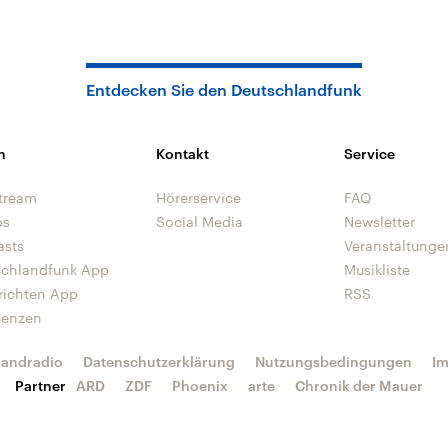
Entdecken Sie den Deutschlandfunk
n
Kontakt
Service
tream
Hörerservice
FAQ
os
Social Media
Newsletter
asts
Veranstaltunge
schlandfunk App
Musikliste
richten App
RSS
uenzen
landradio
Datenschutzerklärung
Nutzungsbedingungen
I
Partner
ARD
ZDF
Phoenix
arte
Chronik der Mauer