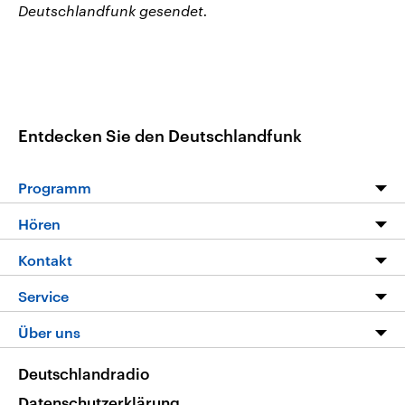
Deutschlandfunk gesendet.
Entdecken Sie den Deutschlandfunk
Programm
Programm
Hören
Alle Sendungen
Livestream
Kontakt
Die Nachrichten
Audios
Hörerservice
Service
Nachrichtenleicht
Podcasts
Social Media
FAQ
Über uns
Neue Beiträge auf dlf.de
Deutschlandfunk App
Newsletter
Deutschlandradio
Themen-Schwerpunkte
Nachrichten App
Deutschlandradio
Veranstaltungen
Presse
Frequenzen
Datenschutzerklärung