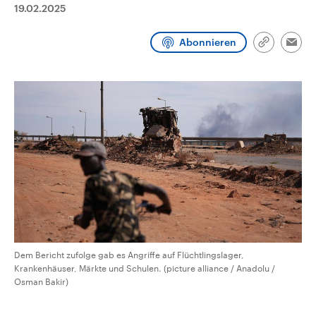
19.02.2025
aktuelle Weltgeschehen.
Diese wird wie die Hisboll
Libanon vom Iran unterstüt
Sendungen
Programm
Podcasts
Abonnieren
Link
Emai
kopieren/te
Audio-Archiv
Dem Bericht zufolge gab es Angriffe auf Flüchtlingslager,
Krankenhäuser, Märkte und Schulen. (picture alliance / Anadolu /
Osman Bakir)