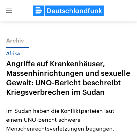
Close
menu
Archiv
Themen
Afrika
Angriffe auf Krankenhäuser,
Massenhinrichtungen und sexuelle
Gewalt: UNO-Bericht beschreibt
Kriegsverbrechen im Sudan
USA
Nahostkonflikt
Im Sudan haben die Konfliktparteien laut
Aktuelle Beiträge, Analysen und
Aktuelle Lage und Hinter
Der Überfall der palästine
Hintergründe
einem UNO-Bericht schwere
Wirtschaftlich und militärisch
Terrororganisation Hamas
gehören die Vereinigten Staaten zu
Oktober 2023 auf Israel ha
Menschenrechtsverletzungen begangen.
den mächtigsten Ländern der Erde,
Region wieder die Gewalt 
mit großem Einfluss auf das
Israel möchte die Hamas z