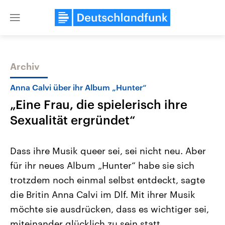
Close
menu
Archiv
Themen
Anna Calvi über ihr Album „Hunter“
„Eine Frau, die spielerisch ihre
Sexualität ergründet“
Dass ihre Musik queer sei, sei nicht neu. Aber
für ihr neues Album „Hunter“ habe sie sich
Landtagswahl Sachsen-Anhalt
USA
trotzdem noch einmal selbst entdeckt, sagte
2026
Aktuelle Beiträge, Analys
Alle Informationen
Hintergründe
die Britin Anna Calvi im Dlf. Mit ihrer Musik
Sachsen-Anhalt wählt am 6.
Wirtschaftlich und militäri
September 2026 einen neuen
gehören die Vereinigten S
möchte sie ausdrücken, dass es wichtiger sei,
Landtag. Seit 2021 wird das
den mächtigsten Ländern 
miteinander glücklich zu sein statt
Bundesland von einer Koalition aus
mit großem Einfluss auf d