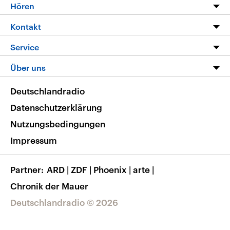
Programm
Hören
Alle Sendungen
Livestream
Kontakt
Die Nachrichten
Audios
Hörerservice
Service
Nachrichtenleicht
Podcasts
Social Media
FAQ
Über uns
Neue Beiträge auf dlf.de
Deutschlandfunk App
Newsletter
Deutschlandradio
Themen-Schwerpunkte
Nachrichten App
Deutschlandradio
Veranstaltungen
Presse
Frequenzen
Datenschutzerklärung
Musikliste
Ausbildung und Karriere
Nutzungsbedingungen
RSS
Transparenz
Impressum
Korrekturen
Barrierefreiheit
Partner
ARD
|
ZDF
|
Phoenix
|
arte
|
Chronik der Mauer
Deutschlandradio © 2026