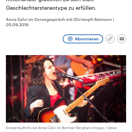
CDU, SPD und FDP regiert.-
aktuelle Weltgeschehen.
Geschlechterstereotype zu erfüllen.
Umfragen, Prognosen,
Wahlprogramme, aktuelle Berichte
Sendungen
Programm
Podcasts
und Hintergründe zu den Parteien
Anna Calvi im Corsogespräch mit Christoph Reimann
|
und Kandidaten der anstehenden
05.09.2018
Wahl.
Audio-Archiv
Abonnieren
Link
Emai
kopieren/te
Konzertauftritt von Anna Calvi im Berliner Berghain (imago / Votos-