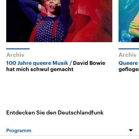
Archiv
Archiv
100 Jahre queere Musik
David Bowie
Queere
hat mich schwul gemacht
geflogen
Entdecken Sie den Deutschlandfunk
Programm