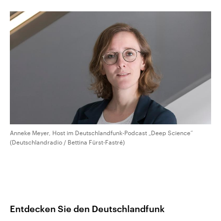
CDU, SPD und FDP regiert.-
aktuelle Weltgeschehen.
Umfragen, Prognosen,
Wahlprogramme, aktuelle Berichte
Sendungen
Programm
Podcasts
und Hintergründe zu den Parteien
und Kandidaten der anstehenden
Wahl.
Audio-Archiv
Anneke Meyer, Host im Deutschlandfunk-Podcast „Deep Science“
(Deutschlandradio / Bettina Fürst-Fastré)
Entdecken Sie den Deutschlandfunk