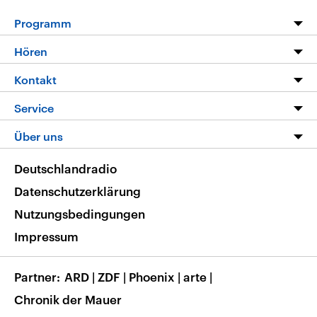
Programm
Programm
Hören
Alle Sendungen
Livestream
Kontakt
Die Nachrichten
Audios
Hörerservice
Service
Nachrichtenleicht
Podcasts
Social Media
FAQ
Über uns
Neue Beiträge auf dlf.de
Deutschlandfunk App
Newsletter
Deutschlandradio
Themen-Schwerpunkte
Nachrichten App
Deutschlandradio
Veranstaltungen
Presse
Frequenzen
Datenschutzerklärung
Musikliste
Ausbildung und Karriere
Nutzungsbedingungen
RSS
Transparenz
Impressum
Korrekturen
Barrierefreiheit
Partner
ARD
|
ZDF
|
Phoenix
|
arte
|
Chronik der Mauer