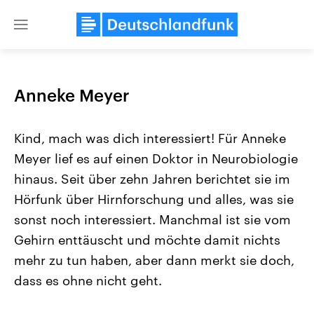
Close
menu
Anneke Meyer
Themen
Kind, mach was dich interessiert! Für Anneke
Meyer lief es auf einen Doktor in Neurobiologie
hinaus. Seit über zehn Jahren berichtet sie im
Hörfunk über Hirnforschung und alles, was sie
sonst noch interessiert. Manchmal ist sie vom
Gehirn enttäuscht und möchte damit nichts
Landtagswahl Sachsen-Anhalt
USA
2026
Aktuelle Beiträge, Analys
mehr zu tun haben, aber dann merkt sie doch,
Alle Informationen
Hintergründe
Sachsen-Anhalt wählt am 6.
Wirtschaftlich und militäri
dass es ohne nicht geht.
September 2026 einen neuen
gehören die Vereinigten S
Landtag. Seit 2021 wird das
den mächtigsten Ländern 
Bundesland von einer Koalition aus
mit großem Einfluss auf d