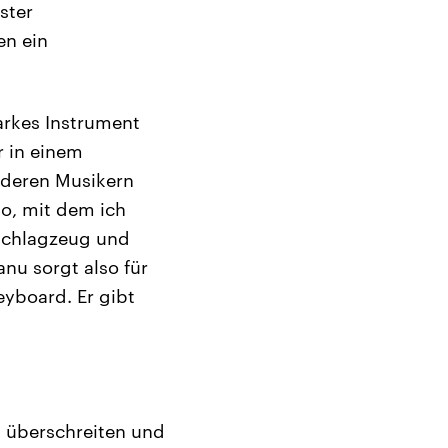
ster
en ein
tarkes Instrument
r in einem
anderen Musikern
o, mit dem ich
Schlagzeug und
nu sorgt also für
yboard. Er gibt
u überschreiten und