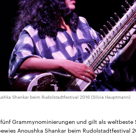
ushka Shankar beim Rudolstadtfestival 2016 (Silvia Hauptmann)
ts fünf Grammynominierungen und gilt als weltbeste S
bewies Anoushka Shankar beim Rudolstadtfestival 20