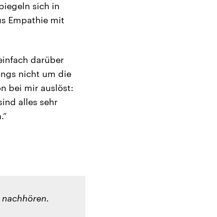
piegeln sich in
us Empathie mit
 einfach darüber
ngs nicht um die
n bei mir auslöst:
ind alles sehr
.“
e nachhören.