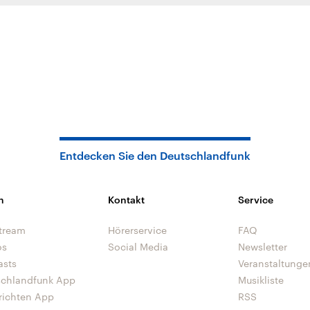
Entdecken Sie den Deutschlandfunk
n
Kontakt
Service
tream
Hörerservice
FAQ
os
Social Media
Newsletter
asts
Veranstaltunge
schlandfunk App
Musikliste
richten App
RSS