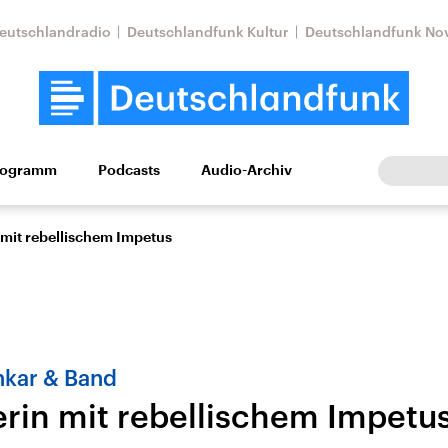
eutschlandradio
Deutschlandfunk Kultur
Deutschlandfunk No
rogramm
Podcasts
Audio-Archiv
Wirtschaft
Wissen
Kultur
Europa
Gesellschaf
n mit rebellischem Impetus
kar & Band
lerin mit rebellischem Impetu
Nahostkonflikt
Iran
le Beiträge,
Aktuelle Lage und
Aktuelle Lage und