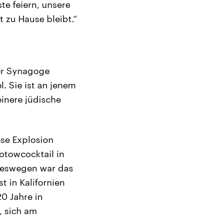
te feiern, unsere
t zu Hause bleibt.“
ser Synagoge
. Sie ist an jenem
einere jüdische
ese Explosion
otowcocktail in
 deswegen war das
t in Kalifornien
20 Jahre in
, sich am