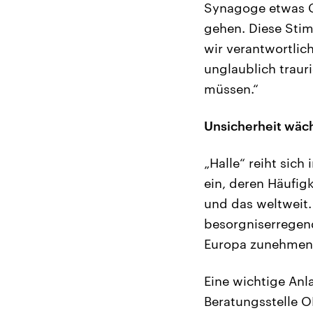
Synagoge etwas Ge
gehen. Diese Stim
wir verantwortlic
unglaublich traur
müssen.“
Unsicherheit wäc
„Halle“ reiht sic
ein, deren Häufigk
und das weltweit
besorgniserregend
Europa zunehmend
Eine wichtige Anl
Beratungsstelle O