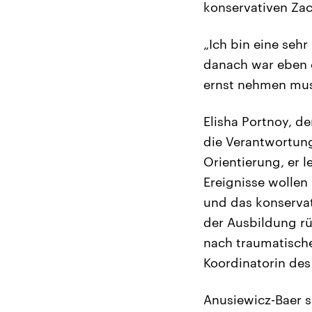
konservativen Zach
„Ich bin eine sehr
danach war eben d
ernst nehmen muss
Elisha Portnoy, d
die Verantwortung
Orientierung, er l
Ereignisse wollen
und das konservat
der Ausbildung rü
nach traumatische
Koordinatorin des 
Anusiewicz-Baer s