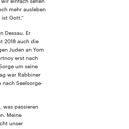
 wir einfach sehen
noch mehr ausleben
ist Gott.“
n Dessau. Er
st 2018 auch die
igen Juden an Yom
ortnoy erst nach
 Sorge um seine
ag war Rabbiner
n nach Seelsorge-
t, was passieren
n. Meine
icht unser