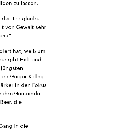
ilden zu lassen.
nder. Ich glaube,
it von Gewalt sehr
uss.“
diert hat, weiß um
er gibt Halt und
r jüngsten
ham Geiger Kolleg
tärker in den Fokus
r ihre Gemeinde
Baer, die
Gang in die