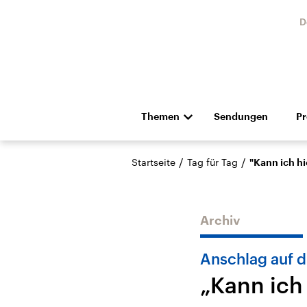
D
Themen
Sendungen
P
Die Nachrichten
Politik
/
/
Startseite
Tag für Tag
"Kann ich hi
Hörspiel und Feature
Musik
Archiv
Anschlag auf d
„Kann ich
USA
Nahos
Aktuelle Beiträge,
Aktue