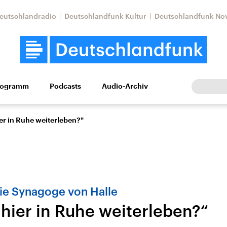
eutschlandradio
Deutschlandfunk Kultur
Deutschlandfunk No
rogramm
Podcasts
Audio-Archiv
Wirtschaft
Wissen
Kultur
Europa
Gesellschaf
er in Ruhe weiterleben?"
ie Synagoge von Halle
 hier in Ruhe weiterleben?“
tkonflikt
Iran
Faktenchecks
In unseren Faktenc
lle Lage und
Aktuelle Lage und