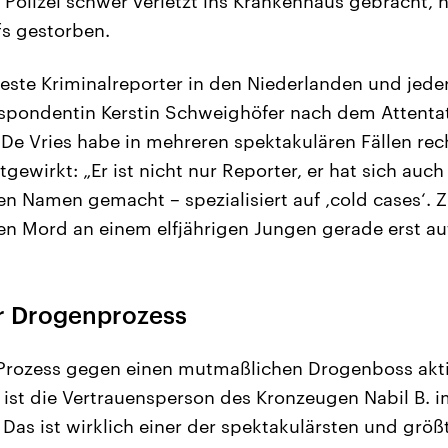
 Polizei schwer verletzt ins Krankenhaus gebracht, n
fs gestorben.
teste Kriminalreporter in den Niederlanden und jed
respondentin Kerstin Schweighöfer nach dem Attenta
De Vries habe in mehreren spektakulären Fällen rec
gewirkt: „Er ist nicht nur Reporter, er hat sich auch 
en Namen gemacht – spezialisiert auf ‚cold cases‘. Z
ten Mord an einem elfjährigen Jungen gerade erst auf
r Drogenprozess
 Prozess gegen einen mutmaßlichen Drogenboss akti
 ist die Vertrauensperson des Kronzeugen Nabil B.
Das ist wirklich einer der spektakulärsten und größ