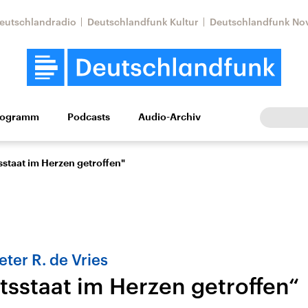
eutschlandradio
Deutschlandfunk Kultur
Deutschlandfunk No
rogramm
Podcasts
Audio-Archiv
Wirtschaft
Wissen
Kultur
Europa
Gesellschaf
sstaat im Herzen getroffen"
eter R. de Vries
tsstaat im Herzen getroffen“
Nahostkonflikt
Iran
le Beiträge,
Aktuelle Lage und
Aktuelle Lage und