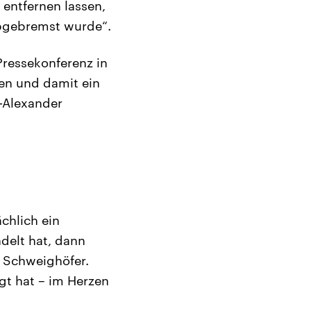
entfernen lassen,
abgebremst wurde“.
Pressekonferenz in
ten und damit ein
m-Alexander
chlich ein
ndelt hat, dann
e Schweighöfer.
agt hat – im Herzen