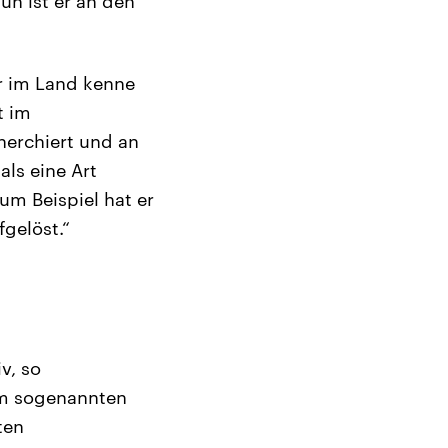
un ist er an den
er im Land kenne
t im
herchiert und an
als eine Art
um Beispiel hat er
gelöst.“
v, so
 im sogenannten
ten