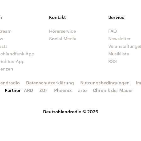
n
Kontakt
Service
tream
Hörerservice
FAQ
os
Social Media
Newsletter
asts
Veranstaltunge
schlandfunk App
Musikliste
richten App
RSS
uenzen
landradio
Datenschutzerklärung
Nutzungsbedingungen
I
Partner
ARD
ZDF
Phoenix
arte
Chronik der Mauer
Deutschlandradio © 2026