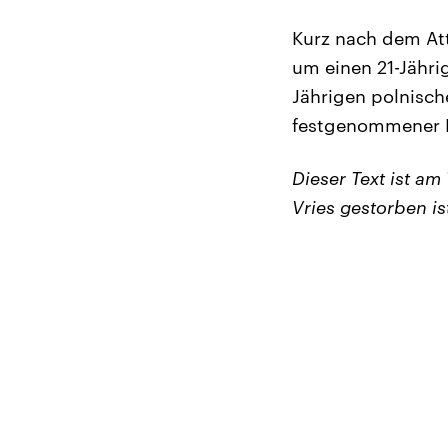
Kurz nach dem At
um einen 21-Jähri
Jährigen polnische
festgenommener M
Dieser Text ist a
Vries gestorben ist