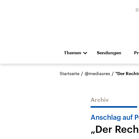
D
Themen
Sendungen
P
Die Nachrichten
Politik
/
/
Startseite
@mediasres
"Der Recht
Hörspiel und Feature
Musik
Archiv
Anschlag auf P
„Der Rech
Landtagswahl Sachsen-
USA
Anhalt 2026
Aktuel