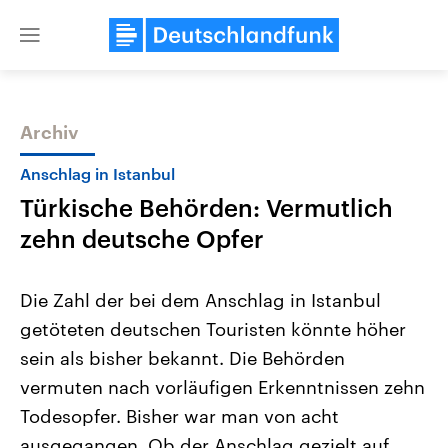
Close
menu
Archiv
Themen
Anschlag in Istanbul
Türkische Behörden: Vermutlich
zehn deutsche Opfer
Die Zahl der bei dem Anschlag in Istanbul
getöteten deutschen Touristen könnte höher
Landtagswahl Sachsen-Anhalt
USA
sein als bisher bekannt. Die Behörden
2026
Aktuelle Beiträge, Analys
Alle Informationen
Hintergründe
vermuten nach vorläufigen Erkenntnissen zehn
Sachsen-Anhalt wählt am 6.
Wirtschaftlich und militäri
September 2026 einen neuen
gehören die Vereinigten S
Todesopfer. Bisher war man von acht
Landtag. Seit 2021 wird das
den mächtigsten Ländern 
ausgegangen. Ob der Anschlag gezielt auf
Bundesland von einer Koalition aus
mit großem Einfluss auf d