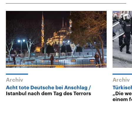
Archiv
Archiv
Acht tote Deutsche bei Anschlag
Türkisc
Istanbul nach dem Tag des Terrors
„Die we
einem f