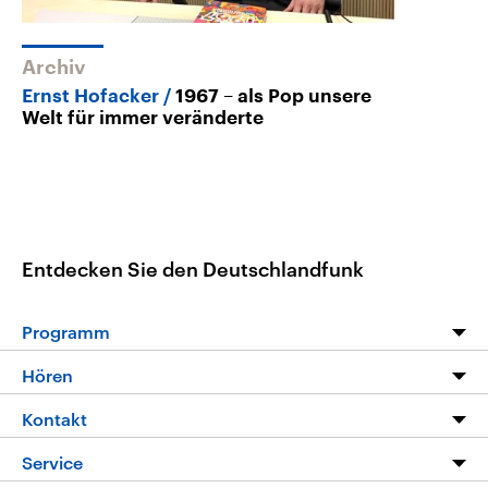
Archiv
Ernst Hofacker
1967 – als Pop unsere
Welt für immer veränderte
Entdecken Sie den Deutschlandfunk
Programm
Programm
Hören
Alle Sendungen
Livestream
Kontakt
Die Nachrichten
Audios
Hörerservice
Service
Nachrichtenleicht
Podcasts