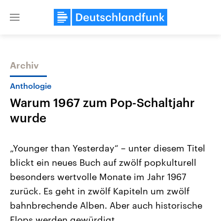
Close
menu
Archiv
Themen
Anthologie
Warum 1967 zum Pop-Schaltjahr
wurde
„Younger than Yesterday“ – unter diesem Titel
blickt ein neues Buch auf zwölf popkulturell
Landtagswahl Sachsen-Anhalt
USA
besonders wertvolle Monate im Jahr 1967
2026
Aktuelle Beiträge, Analys
Alle Informationen
Hintergründe
zurück. Es geht in zwölf Kapiteln um zwölf
Sachsen-Anhalt wählt am 6.
Wirtschaftlich und militäri
September 2026 einen neuen
gehören die Vereinigten S
bahnbrechende Alben. Aber auch historische
Landtag. Seit 2021 wird das
den mächtigsten Ländern 
Flops werden gewürdigt.
Bundesland von einer Koalition aus
mit großem Einfluss auf d