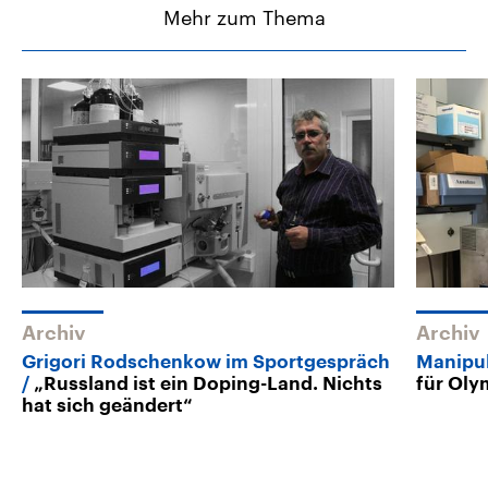
Mehr zum Thema
Archiv
Archiv
Grigori Rodschenkow im Sportgespräch
Manipul
„Russland ist ein Doping-Land. Nichts
für Oly
hat sich geändert“