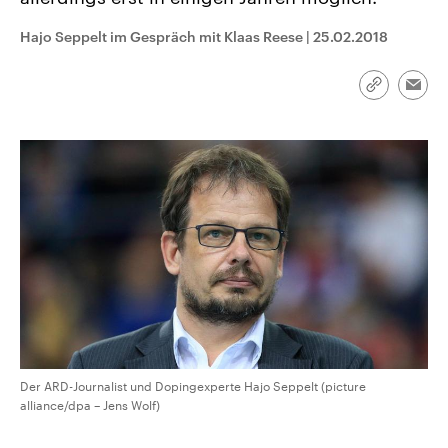
CDU, SPD und FDP regiert.-
aktuelle Weltgeschehen.
Umfragen, Prognosen,
Hajo Seppelt im Gespräch mit Klaas Reese
|
25.02.2018
Wahlprogramme, aktuelle Berichte
Sendungen
Programm
Podcasts
und Hintergründe zu den Parteien
und Kandidaten der anstehenden
Wahl.
Link
Emai
kopieren/te
Audio-Archiv
Der ARD-Journalist und Dopingexperte Hajo Seppelt (picture
alliance/dpa – Jens Wolf)