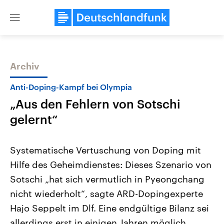
Close
menu
Archiv
Themen
Anti-Doping-Kampf bei Olympia
„Aus den Fehlern von Sotschi
gelernt“
Systematische Vertuschung von Doping mit
Hilfe des Geheimdienstes: Dieses Szenario von
Landtagswahl Sachsen-Anhalt
USA
Sotschi „hat sich vermutlich in Pyeongchang
2026
Aktuelle Beiträge, Analys
Alle Informationen
Hintergründe
nicht wiederholt“, sagte ARD-Dopingexperte
Sachsen-Anhalt wählt am 6.
Wirtschaftlich und militäri
September 2026 einen neuen
gehören die Vereinigten S
Hajo Seppelt im Dlf. Eine endgültige Bilanz sei
Landtag. Seit 2021 wird das
den mächtigsten Ländern 
allerdings erst in einigen Jahren möglich.
Bundesland von einer Koalition aus
mit großem Einfluss auf d