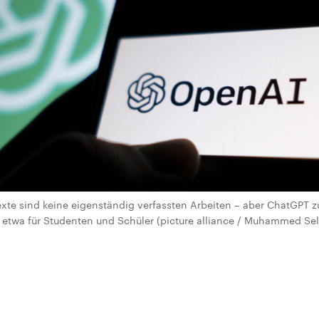
Texte sind keine eigenständig verfassten Arbeiten – aber ChatGPT z
etwa für Studenten und Schüler (picture alliance / Muhammed Sel