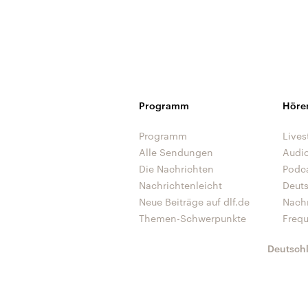
Programm
Höre
Programm
Lives
Alle Sendungen
Audi
Die Nachrichten
Podc
Nachrichtenleicht
Deut
Neue Beiträge auf dlf.de
Nach
Themen-Schwerpunkte
Freq
Deutsch