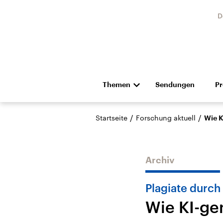
D
Themen
Sendungen
P
Die Nachrichten
Politik
/
/
Startseite
Forschung aktuell
Wie K
Hörspiel und Feature
Musik
Archiv
Plagiate durc
Wie KI-ge
USA
Nahos
Aktuelle Beiträge,
Aktue