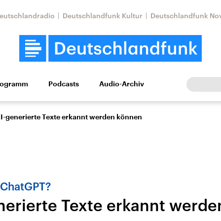
eutschlandradio
Deutschlandfunk Kultur
Deutschlandfunk No
rogramm
Podcasts
Audio-Archiv
Wirtschaft
Wissen
Kultur
Europa
Gesellschaf
I-generierte Texte erkannt werden können
h ChatGPT?
nerierte Texte erkannt werd
tkonflikt
Iran
Faktenchecks
In unseren Faktenc
lle Lage und
Aktuelle Lage und