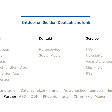
Entdecken Sie den Deutschlandfunk
n
Kontakt
Service
tream
Hörerservice
FAQ
os
Social Media
Newsletter
asts
Veranstaltunge
schlandfunk App
Musikliste
richten App
RSS
uenzen
landradio
Datenschutzerklärung
Nutzungsbedingungen
I
Partner
ARD
ZDF
Phoenix
arte
Chronik der Mauer