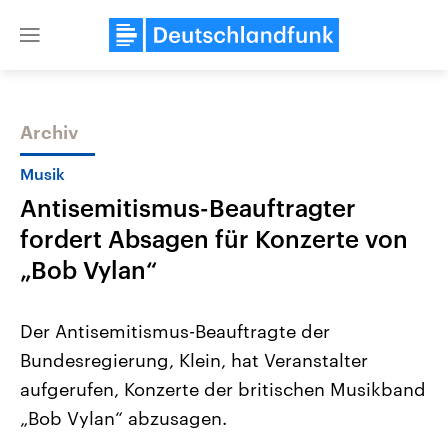
Close
menu
Archiv
Themen
Musik
Antisemitismus-Beauftragter
fordert Absagen für Konzerte von
„Bob Vylan“
Der Antisemitismus-Beauftragte der
USA
Nahostkonflikt
Bundesregierung, Klein, hat Veranstalter
Aktuelle Beiträge, Analysen und
Aktuelle Lage und Hinter
Der Überfall der palästine
Hintergründe
aufgerufen, Konzerte der britischen Musikband
Wirtschaftlich und militärisch
Terrororganisation Hamas
gehören die Vereinigten Staaten zu
Oktober 2023 auf Israel ha
„Bob Vylan“ abzusagen.
den mächtigsten Ländern der Erde,
Region wieder die Gewalt 
mit großem Einfluss auf das
Israel möchte die Hamas z