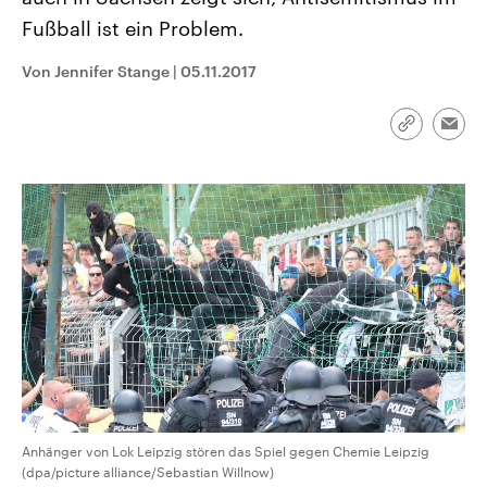
CDU, SPD und FDP regiert.-
aktuelle Weltgeschehen.
Fußball ist ein Problem.
Umfragen, Prognosen,
Wahlprogramme, aktuelle Berichte
Sendungen
Programm
Podcasts
und Hintergründe zu den Parteien
Von Jennifer Stange
|
05.11.2017
und Kandidaten der anstehenden
Wahl.
Audio-Archiv
Link
Emai
kopieren/te
Anhänger von Lok Leipzig stören das Spiel gegen Chemie Leipzig
(dpa/picture alliance/Sebastian Willnow)