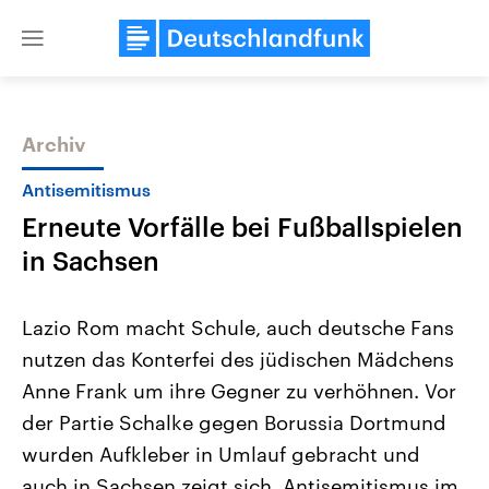
Close
menu
Archiv
Themen
Antisemitismus
Erneute Vorfälle bei Fußballspielen
in Sachsen
Lazio Rom macht Schule, auch deutsche Fans
nutzen das Konterfei des jüdischen Mädchens
Landtagswahl Sachsen-Anhalt
USA
Anne Frank um ihre Gegner zu verhöhnen. Vor
2026
Aktuelle Beiträge, Analys
Alle Informationen
Hintergründe
der Partie Schalke gegen Borussia Dortmund
Sachsen-Anhalt wählt am 6.
Wirtschaftlich und militäri
September 2026 einen neuen
gehören die Vereinigten S
wurden Aufkleber in Umlauf gebracht und
Landtag. Seit 2021 wird das
den mächtigsten Ländern 
auch in Sachsen zeigt sich, Antisemitismus im
Bundesland von einer Koalition aus
mit großem Einfluss auf d