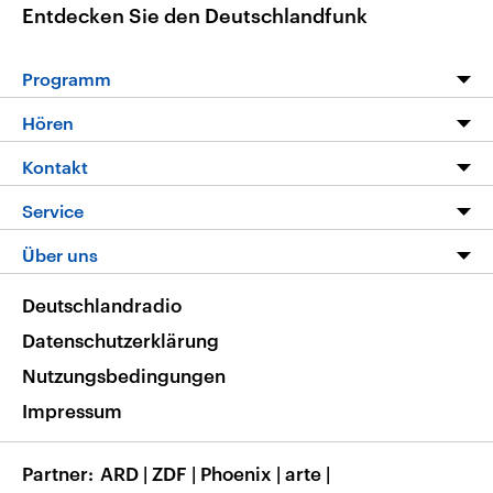
Entdecken Sie den Deutschlandfunk
Programm
Programm
Hören
Alle Sendungen
Livestream
Kontakt
Die Nachrichten
Audios
Hörerservice
Service
Nachrichtenleicht
Podcasts
Social Media
FAQ
Über uns
Neue Beiträge auf dlf.de
Deutschlandfunk App
Newsletter
Deutschlandradio
Themen-Schwerpunkte
Nachrichten App
Deutschlandradio
Veranstaltungen
Presse
Frequenzen
Datenschutzerklärung
Musikliste
Ausbildung und Karriere
Nutzungsbedingungen
RSS
Transparenz
Impressum
Korrekturen
Barrierefreiheit
Partner
ARD
|
ZDF
|
Phoenix
|
arte
|