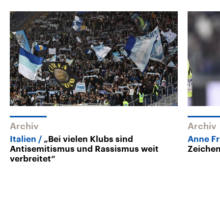
Archiv
Archiv
Italien
„Bei vielen Klubs sind
Anne F
Antisemitismus und Rassismus weit
Zeichen
verbreitet“