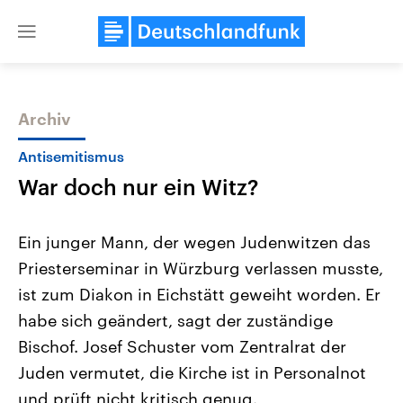
Close
menu
Archiv
Themen
Antisemitismus
War doch nur ein Witz?
Ein junger Mann, der wegen Judenwitzen das
Priesterseminar in Würzburg verlassen musste,
ist zum Diakon in Eichstätt geweiht worden. Er
Landtagswahl Sachsen-Anhalt
USA
habe sich geändert, sagt der zuständige
2026
Aktuelle Beiträge, Analys
Alle Informationen
Bischof. Josef Schuster vom Zentralrat der
Hintergründe
Sachsen-Anhalt wählt am 6.
Wirtschaftlich und militäri
Juden vermutet, die Kirche ist in Personalnot
September 2026 einen neuen
gehören die Vereinigten S
Landtag. Seit 2021 wird das
den mächtigsten Ländern 
und prüft nicht kritisch genug.
Bundesland von einer Koalition aus
mit großem Einfluss auf d