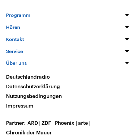
Programm
Programm
Hören
Alle Sendungen
Livestream
Kontakt
Die Nachrichten
Audios
Hörerservice
Service
Nachrichtenleicht
Podcasts
Social Media
FAQ
Über uns
Neue Beiträge auf dlf.de
Deutschlandfunk App
Newsletter
Deutschlandradio
Themen-Schwerpunkte
Nachrichten App
Deutschlandradio
Veranstaltungen
Presse
Frequenzen
Datenschutzerklärung
Musikliste
Ausbildung und Karriere
Nutzungsbedingungen
RSS
Transparenz
Impressum
Korrekturen
Barrierefreiheit
Partner
ARD
|
ZDF
|
Phoenix
|
arte
|
Chronik der Mauer