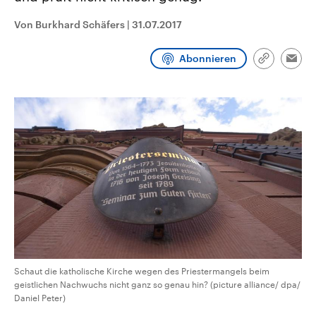
CDU, SPD und FDP regiert.-
aktuelle Weltgeschehen.
Umfragen, Prognosen,
Von Burkhard Schäfers
|
31.07.2017
Wahlprogramme, aktuelle Berichte
Sendungen
Programm
Podcasts
und Hintergründe zu den Parteien
und Kandidaten der anstehenden
Abonnieren
Link
Wahl.
Emai
kopieren/te
Audio-Archiv
Schaut die katholische Kirche wegen des Priestermangels beim
geistlichen Nachwuchs nicht ganz so genau hin? (picture alliance/ dpa/
Daniel Peter)