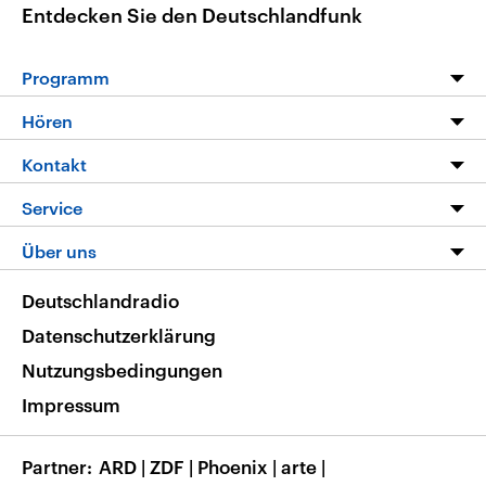
Entdecken Sie den Deutschlandfunk
Programm
Programm
Hören
Alle Sendungen
Livestream
Kontakt
Die Nachrichten
Audios
Hörerservice
Service
Nachrichtenleicht
Podcasts
Social Media
FAQ
Über uns
Neue Beiträge auf dlf.de
Deutschlandfunk App
Newsletter
Deutschlandradio
Themen-Schwerpunkte
Nachrichten App
Deutschlandradio
Veranstaltungen
Presse
Frequenzen
Datenschutzerklärung
Musikliste
Ausbildung und Karriere
Nutzungsbedingungen
RSS
Transparenz
Impressum
Korrekturen
Barrierefreiheit
Partner
ARD
|
ZDF
|
Phoenix
|
arte
|