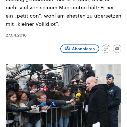
CDU, SPD und FDP regiert.-
aktuelle Weltgeschehen.
nicht viel von seinem Mandanten hält: Er sei
Umfragen, Prognosen,
Wahlprogramme, aktuelle Berichte
ein „petit con“, wohl am ehesten zu übersetzen
Sendungen
Programm
Podcasts
und Hintergründe zu den Parteien
und Kandidaten der anstehenden
mit „kleiner Vollidiot“.
Wahl.
Audio-Archiv
27.04.2016
Abonnieren
Link
Emai
kopieren/te