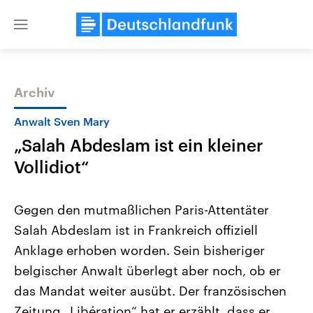
Close
menu
Archiv
Themen
Anwalt Sven Mary
„Salah Abdeslam ist ein kleiner
Vollidiot“
Gegen den mutmaßlichen Paris-Attentäter
Salah Abdeslam ist in Frankreich offiziell
Landtagswahl Sachsen-Anhalt
USA
Anklage erhoben worden. Sein bisheriger
2026
Aktuelle Beiträge, Analys
Alle Informationen
Hintergründe
belgischer Anwalt überlegt aber noch, ob er
Sachsen-Anhalt wählt am 6.
Wirtschaftlich und militäri
September 2026 einen neuen
gehören die Vereinigten S
das Mandat weiter ausübt. Der französischen
Landtag. Seit 2021 wird das
den mächtigsten Ländern 
Zeitung „Libération“ hat er erzählt, dass er
Bundesland von einer Koalition aus
mit großem Einfluss auf d