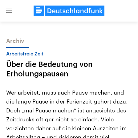
Close
menu
Archiv
Themen
Arbeitsfreie Zeit
Über die Bedeutung von
Erholungspausen
Wer arbeitet, muss auch Pause machen, und
die lange Pause in der Ferienzeit gehört dazu.
Landtagswahl Sachsen-Anhalt
USA
Doch „mal Pause machen“ ist angesichts des
2026
Aktuelle Beiträge, Analys
Alle Informationen
Hintergründe
Zeitdrucks oft gar nicht so einfach. Viele
Sachsen-Anhalt wählt am 6.
Wirtschaftlich und militäri
September 2026 einen neuen
gehören die Vereinigten S
verzichten daher auf die kleinen Auszeiten im
Landtag. Seit 2021 wird das
den mächtigsten Ländern 
Arbeitsalltag – und riskieren damit viel.
Bundesland von einer Koalition aus
mit großem Einfluss auf d