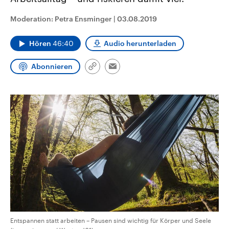
CDU, SPD und FDP regiert.-
aktuelle Weltgeschehen.
Umfragen, Prognosen,
Moderation: Petra Ensminger
|
03.08.2019
Wahlprogramme, aktuelle Berichte
Sendungen
Programm
Podcasts
und Hintergründe zu den Parteien
und Kandidaten der anstehenden
Hören
46:40
Audio herunterladen
Wahl.
Audio-Archiv
Abonnieren
Link
Email
kopieren/teilen
Entspannen statt arbeiten – Pausen sind wichtig für Körper und Seele