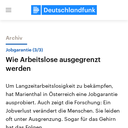
Close
menu
Archiv
Themen
Jobgarantie (3/3)
Wie Arbeitslose ausgegrenzt
werden
Um Langzeitarbeitslosigkeit zu bekämpfen,
hat Marienthal in Österreich eine Jobgarantie
Landtagswahl Sachsen-Anhalt
USA
ausprobiert. Auch zeigt die Forschung: Ein
2026
Aktuelle Beiträge, Analys
Alle Informationen
Hintergründe
Jobverlust verändert die Menschen. Sie leiden
Sachsen-Anhalt wählt am 6.
Wirtschaftlich und militäri
September 2026 einen neuen
gehören die Vereinigten S
oft unter Ausgrenzung. Sogar für das Gehirn
Landtag. Seit 2021 wird das
den mächtigsten Ländern 
hat das Folgen.
Bundesland von einer Koalition aus
mit großem Einfluss auf d