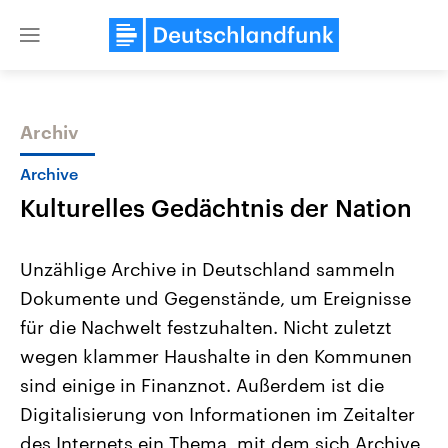
Close
menu
Archiv
Themen
Archive
Kulturelles Gedächtnis der Nation
Unzählige Archive in Deutschland sammeln
Dokumente und Gegenstände, um Ereignisse
für die Nachwelt festzuhalten. Nicht zuletzt
Landtagswahl Sachsen-Anhalt
USA
wegen klammer Haushalte in den Kommunen
2026
Aktuelle Beiträge, Analys
Alle Informationen
sind einige in Finanznot. Außerdem ist die
Hintergründe
Sachsen-Anhalt wählt am 6.
Wirtschaftlich und militäri
Digitalisierung von Informationen im Zeitalter
September 2026 einen neuen
gehören die Vereinigten S
Landtag. Seit 2021 wird das
den mächtigsten Ländern 
des Internets ein Thema, mit dem sich Archive
Bundesland von einer Koalition aus
mit großem Einfluss auf d