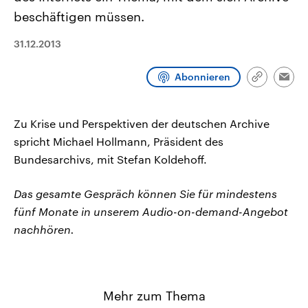
CDU, SPD und FDP regiert.-
aktuelle Weltgeschehen.
beschäftigen müssen.
Umfragen, Prognosen,
Wahlprogramme, aktuelle Berichte
Sendungen
Programm
Podcasts
und Hintergründe zu den Parteien
31.12.2013
und Kandidaten der anstehenden
Wahl.
Audio-Archiv
Abonnieren
Link
Emai
kopieren/te
Zu Krise und Perspektiven der deutschen Archive
spricht Michael Hollmann, Präsident des
Bundesarchivs, mit Stefan Koldehoff.
Das gesamte Gespräch können Sie für mindestens
fünf Monate in unserem Audio-on-demand-Angebot
nachhören.
Mehr zum Thema