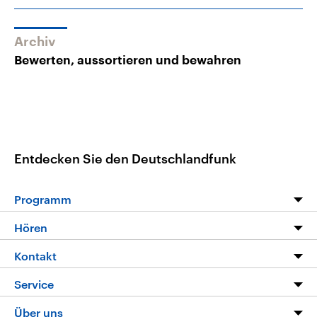
Archiv
Bewerten, aussortieren und bewahren
Entdecken Sie den Deutschlandfunk
Programm
Programm
Hören
Alle Sendungen
Livestream
Kontakt
Die Nachrichten
Audios
Hörerservice
Service
Nachrichtenleicht
Podcasts
Social Media
FAQ
Über uns
Neue Beiträge auf dlf.de