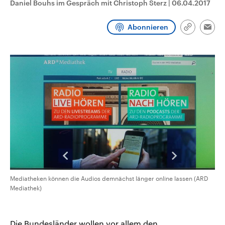
Daniel Bouhs im Gespräch mit Christoph Sterz
|
06.04.2017
CDU, SPD und FDP regiert.-
aktuelle Weltgeschehen.
Umfragen, Prognosen,
Wahlprogramme, aktuelle Berichte
Abonnieren
Sendungen
Programm
Podcasts
und Hintergründe zu den Parteien
Link
Emai
und Kandidaten der anstehenden
kopieren/te
Wahl.
Audio-Archiv
Mediatheken können die Audios demnächst länger online lassen (ARD
Mediathek)
Die Bundesländer wollen vor allem den