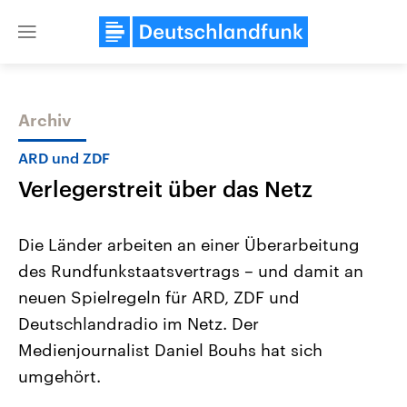
Close
menu
Archiv
Themen
ARD und ZDF
Verlegerstreit über das Netz
Die Länder arbeiten an einer Überarbeitung
des Rundfunkstaatsvertrags – und damit an
neuen Spielregeln für ARD, ZDF und
Landtagswahl Sachsen-Anhalt
USA
Deutschlandradio im Netz. Der
2026
Aktuelle Beiträge, Analys
Alle Informationen
Medienjournalist Daniel Bouhs hat sich
Hintergründe
Sachsen-Anhalt wählt am 6.
Wirtschaftlich und militäri
umgehört.
September 2026 einen neuen
gehören die Vereinigten S
Landtag. Seit 2021 wird das
den mächtigsten Ländern 
Bundesland von einer Koalition aus
mit großem Einfluss auf d