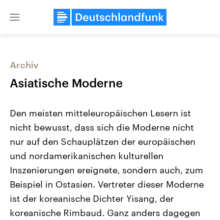
Close
menu
Archiv
Themen
Asiatische Moderne
Den meisten mitteleuropäischen Lesern ist
nicht bewusst, dass sich die Moderne nicht
nur auf den Schauplätzen der europäischen
und nordamerikanischen kulturellen
Inszenierungen ereignete, sondern auch, zum
Landtagswahl Sachsen-Anhalt
USA
2026
Aktuelle Beiträge, Analys
Beispiel in Ostasien. Vertreter dieser Moderne
Alle Informationen
Hintergründe
Sachsen-Anhalt wählt am 6.
Wirtschaftlich und militäri
ist der koreanische Dichter Yisang, der
September 2026 einen neuen
gehören die Vereinigten S
Landtag. Seit 2021 wird das
den mächtigsten Ländern 
koreanische Rimbaud. Ganz anders dagegen
Bundesland von einer Koalition aus
mit großem Einfluss auf d