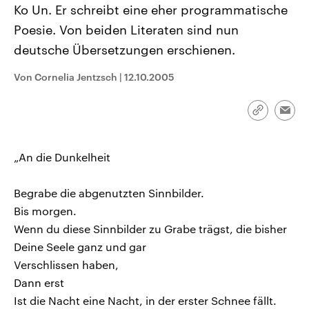
Ko Un. Er schreibt eine eher programmatische
CDU, SPD und FDP regiert.-
aktuelle Weltgeschehen.
Umfragen, Prognosen,
Poesie. Von beiden Literaten sind nun
Wahlprogramme, aktuelle Berichte
Sendungen
Programm
Podcasts
und Hintergründe zu den Parteien
deutsche Übersetzungen erschienen.
und Kandidaten der anstehenden
Wahl.
Audio-Archiv
Von Cornelia Jentzsch
|
12.10.2005
Link
Emai
kopieren/te
„An die Dunkelheit
Begrabe die abgenutzten Sinnbilder.
Bis morgen.
Wenn du diese Sinnbilder zu Grabe trägst, die bisher
Deine Seele ganz und gar
Verschlissen haben,
Dann erst
Ist die Nacht eine Nacht, in der erster Schnee fällt.