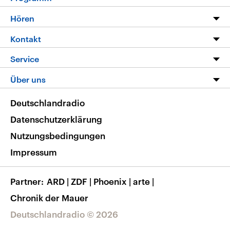
Programm
Hören
Alle Sendungen
Livestream
Kontakt
Die Nachrichten
Audios
Hörerservice
Service
Nachrichtenleicht
Podcasts
Social Media
FAQ
Über uns
Neue Beiträge auf dlf.de
Deutschlandfunk App
Newsletter
Deutschlandradio
Themen-Schwerpunkte
Nachrichten App
Deutschlandradio
Veranstaltungen
Presse
Frequenzen
Datenschutzerklärung
Musikliste
Ausbildung und Karriere
Nutzungsbedingungen
RSS
Transparenz
Impressum
Korrekturen
Barrierefreiheit
Partner
ARD
|
ZDF
|
Phoenix
|
arte
|
Chronik der Mauer
Deutschlandradio © 2026