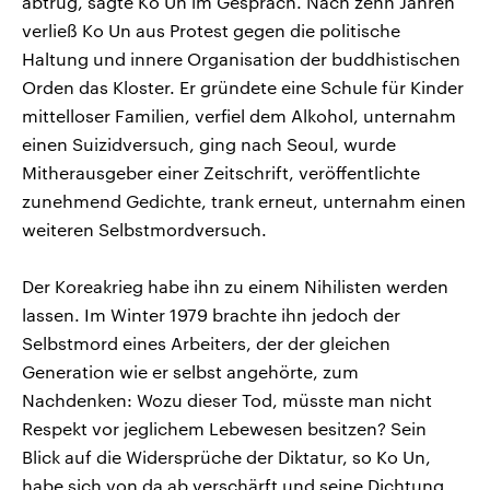
abtrug, sagte Ko Un im Gespräch. Nach zehn Jahren
verließ Ko Un aus Protest gegen die politische
Haltung und innere Organisation der buddhistischen
Orden das Kloster. Er gründete eine Schule für Kinder
mittelloser Familien, verfiel dem Alkohol, unternahm
einen Suizidversuch, ging nach Seoul, wurde
Mitherausgeber einer Zeitschrift, veröffentlichte
zunehmend Gedichte, trank erneut, unternahm einen
weiteren Selbstmordversuch.
Der Koreakrieg habe ihn zu einem Nihilisten werden
lassen. Im Winter 1979 brachte ihn jedoch der
Selbstmord eines Arbeiters, der der gleichen
Generation wie er selbst angehörte, zum
Nachdenken: Wozu dieser Tod, müsste man nicht
Respekt vor jeglichem Lebewesen besitzen? Sein
Blick auf die Widersprüche der Diktatur, so Ko Un,
habe sich von da ab verschärft und seine Dichtung