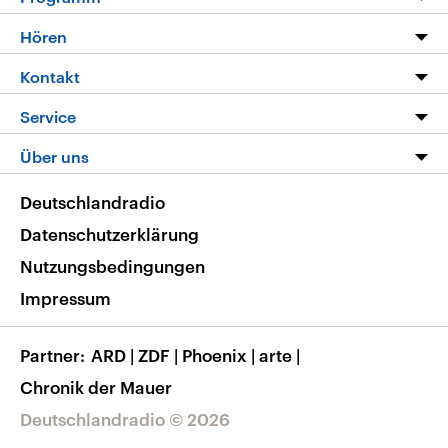
Programm
Hören
Alle Sendungen
Livestream
Kontakt
Die Nachrichten
Audios
Hörerservice
Service
Nachrichtenleicht
Podcasts
Social Media
FAQ
Über uns
Neue Beiträge auf dlf.de
Deutschlandfunk App
Newsletter
Deutschlandradio
Themen-Schwerpunkte
Nachrichten App
Deutschlandradio
Veranstaltungen
Presse
Frequenzen
Datenschutzerklärung
Musikliste
Ausbildung und Karriere
Nutzungsbedingungen
RSS
Transparenz
Impressum
Korrekturen
Barrierefreiheit
Partner
ARD
|
ZDF
|
Phoenix
|
arte
|
Chronik der Mauer
Deutschlandradio © 2026