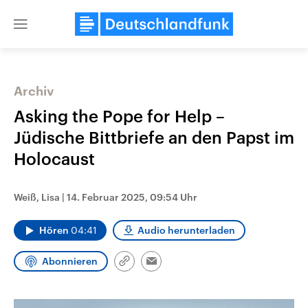
Close
menu
Archiv
Themen
Asking the Pope for Help –
Jüdische Bittbriefe an den Papst im
Holocaust
Weiß, Lisa
|
14. Februar 2025, 09:54 Uhr
Hören
04:41
Audio herunterladen
Landtagswahl Sachsen-Anhalt
USA
2026
Aktuelle Beiträge, Analys
Abonnieren
Alle Informationen
Hintergründe
Link
Email
Sachsen-Anhalt wählt am 6.
Wirtschaftlich und militäri
kopieren/teilen
September 2026 einen neuen
gehören die Vereinigten S
Landtag. Seit 2021 wird das
den mächtigsten Ländern 
Bundesland von einer Koalition aus
mit großem Einfluss auf d