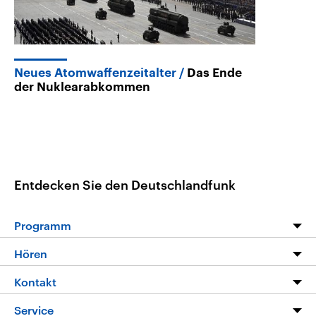
Neues Atomwaffenzeitalter
Das Ende
der Nuklearabkommen
Entdecken Sie den Deutschlandfunk
Programm
Programm
Hören
Alle Sendungen
Livestream
Kontakt
Die Nachrichten
Audios
Hörerservice
Service