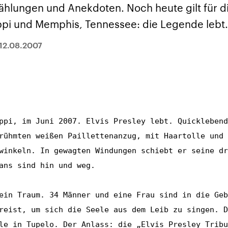
und im TikTok-Kana
rgründe
Hintergründe
zählungen und Anekdoten. Noch heute gilt für 
erfall der
Der Iran – seit der
„Moment mal“
tinensischen
Islamischen Revolution
überprüfen wir viral
ippi und Memphis, Tennessee: die Legende lebt.
organisation
1979 auch Islamische
Behauptungen auf i
 im Oktober 2023
Republik Iran – ist ein
Wahrheitsgehalt. W
rael hat in der
von einem
kommt eine Aussag
12.08.2007
n wieder die
Religionsführer autoritär
Was ist falsch, was
 entfacht. Israel
regierter Staat im Nahen
stimmt? Was kann b
e die Hamas
Osten. Eine Feindschaft
werden – und was is
ren. Diese wird wie
zu Israel und zu den USA
eine Lüge? Kurz.
sbollah im Libanon
ist fest in der
Einordnend.
an unterstützt.
Staatsideologie
Transparent.
verankert.
ppi, im Juni 2007. Elvis Presley lebt. Quicklebend
rühmten weißen Paillettenanzug, mit Haartolle und 
winkeln. In gewagten Windungen schiebt er seine dr
ans sind hin und weg.
ein Traum. 34 Männer und eine Frau sind in die Geb
reist, um sich die Seele aus dem Leib zu singen. D
le in Tupelo. Der Anlass: die „Elvis Presley Tribu