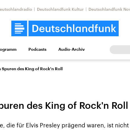
eutschlandradio
Deutschlandfunk Kultur
Deutschlandfunk No
rogramm
Podcasts
Audio-Archiv
Wirtschaft
Wissen
Kultur
Europa
Gesellschaf
 Spuren des King of Rock'n Roll
puren des King of Rock'n Roll
tkonflikt
Iran
Faktenchecks
e, die für Elvis Presley prägend waren, ist nicht
In unseren Faktenc
lle Lage und
Aktuelle Lage und