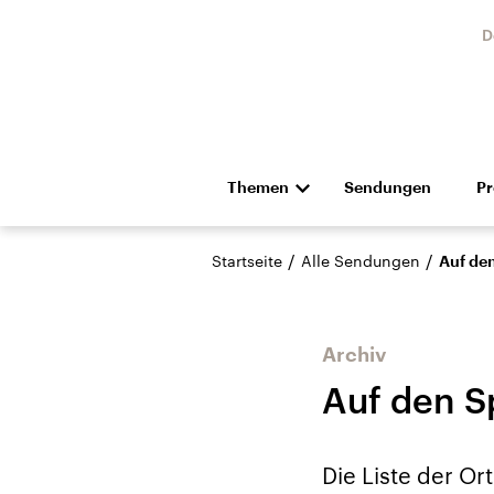
D
Themen
Sendungen
P
Die Nachrichten
Politik
/
/
Startseite
Alle Sendungen
Auf den
Hörspiel und Feature
Musik
Archiv
Auf den S
USA
Nahos
Die Liste der Ort
Aktuelle Beiträge,
Aktue