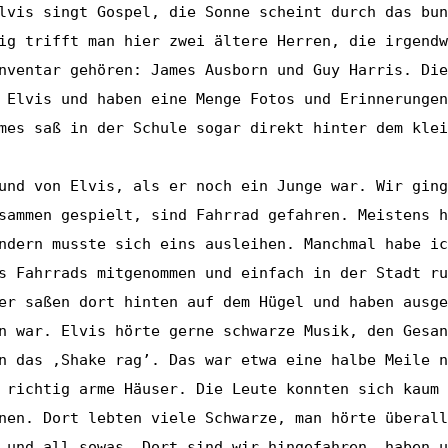
lvis singt Gospel, die Sonne scheint durch das bun
ig trifft man hier zwei ältere Herren, die irgendw
nventar gehören: James Ausborn und Guy Harris. Die
 Elvis und haben eine Menge Fotos und Erinnerungen
mes saß in der Schule sogar direkt hinter dem klei
und von Elvis, als er noch ein Junge war. Wir ging
sammen gespielt, sind Fahrrad gefahren. Meistens h
ndern musste sich eins ausleihen. Manchmal habe ic
s Fahrrads mitgenommen und einfach in der Stadt ru
er saßen dort hinten auf dem Hügel und haben ausge
n war. Elvis hörte gerne schwarze Musik, den Gesan
n das ‚Shake rag’. Das war etwa eine halbe Meile n
 richtig arme Häuser. Die Leute konnten sich kaum 
nen. Dort lebten viele Schwarze, man hörte überall
 und all sowas. Dort sind wir hingefahren, haben u