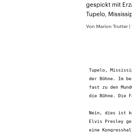
Analysen und
Hinte
gespickt mit Er
Der Üb
Hintergründe
Wirtschaftlich und
paläs
Tupelo, Mississ
militärisch gehören die
Terror
Vereinigten Staaten zu
Hamas
den mächtigsten
auf Is
Von Marion Trutter
|
Ländern der Erde, mit
Regio
großem Einfluss auf das
Gewalt
aktuelle Weltgeschehen.
möcht
zerstö
die Hi
vom Ir
Tupelo, Mississi
der Bühne. Im be
fast zu den Mund
die Bühne. Die F
Nein, dies ist k
Elvis Presley ge
eine Kongresshal