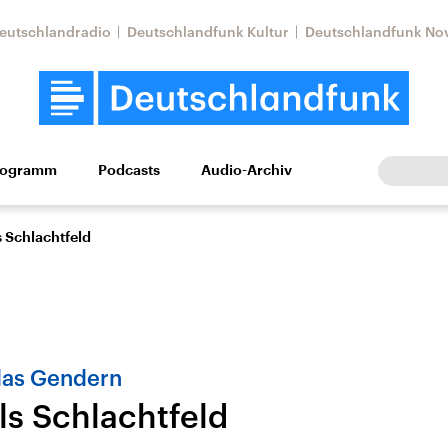
eutschlandradio
Deutschlandfunk Kultur
Deutschlandfunk No
rogramm
Podcasts
Audio-Archiv
Wirtschaft
Wissen
Kultur
Europa
Gesellschaf
 Schlachtfeld
das Gendern
ls Schlachtfeld
Nahostkonflikt
Iran
le Beiträge,
Aktuelle Lage und
Aktuelle Lage und