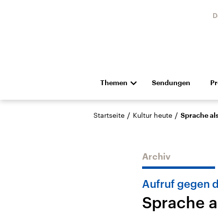
D
Themen
Sendungen
P
Die Nachrichten
Politik
/
/
Startseite
Kultur heute
Sprache als
Hörspiel und Feature
Musik
Archiv
Aufruf gegen 
Sprache a
Landtagswahl Sachsen-
USA
Anhalt 2026
Aktuel