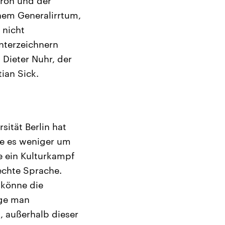
aron und der
nem Generalirrtum,
 nicht
unterzeichnern
 Dieter Nuhr, der
ian Sick.
sität Berlin hat
ehe es weniger um
e ein Kulturkampf
echte Sprache.
 könne die
nge man
, außerhalb dieser