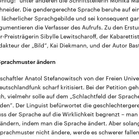
fug!“ unter anderen die Schriftstellerin Monika M
chneider. Die gendergerechte Sprache beruhe auf ei
e lächerlicher Sprachgebilde und sei konsequent gar
gumentieren die Verfasser des Aufrufs. Zu den Erst
-Preisträgerin Sibylle Lewitscharoff, der Kabarettist
akteur der „Bild“, Kai Diekmann, und der Autor Bast
Sprachmuster ändern
chaftler Anatol Stefanowitsch von der Freien Univer
utschlandfunk scharf kritisiert. Bei der Petition g
ch, vielmehr solle auf dem „Schlachtfeld der Sprach
en“. Der Linguist befürwortet die geschlechterger
luss der Sprache auf die Wirklichkeit begrenzt – man
t ändern, indem man die Sprache ändert. Aber sola
prachmuster nicht ändere, werde es schwerer fallen