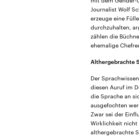
mit dem Gender-Un
Journalist Wolf S
erzeuge eine Füll
durchzuhalten, ar
zählen die Büchner
ehemalige Chefred
Althergebrachte 
Der Sprachwissens
diesen Auruf im De
die Sprache an si
ausgefochten werd
Zwar sei der Einf
Wirklichkeit nich
althergebrachte S