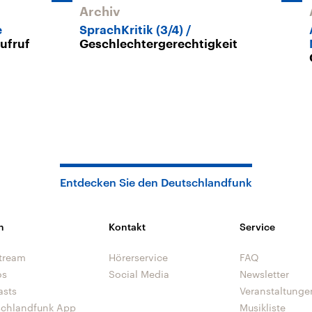
Archiv
e
SprachKritik (3/4)
ufruf
Geschlechtergerechtigkeit
Entdecken Sie den Deutschlandfunk
n
Kontakt
Service
tream
Hörerservice
FAQ
os
Social Media
Newsletter
asts
Veranstaltunge
schlandfunk App
Musikliste