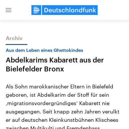
Close
menu
Archiv
Themen
Aus dem Leben eines Ghettokindes
Abdelkarims Kabarett aus der
Bielefelder Bronx
Als Sohn marokkanischer Eltern in Bielefeld
geboren, ist Abdelkarim der Stoff für sein
USA
Nahostkonflikt
‚migrationsvordergründiges‘ Kabarett nie
Aktuelle Beiträge, Analysen und
Aktuelle Lage und Hinter
Der Überfall der palästine
Hintergründe
ausgegangen. Seit knapp zehn Jahren verulkt
Wirtschaftlich und militärisch
Terrororganisation Hamas
gehören die Vereinigten Staaten zu
Oktober 2023 auf Israel ha
er auf deutschen Kleinkunstbühnen Klischees
den mächtigsten Ländern der Erde,
Region wieder die Gewalt 
zwischen Multikulti und Fremdenhass.
mit großem Einfluss auf das
Israel möchte die Hamas z