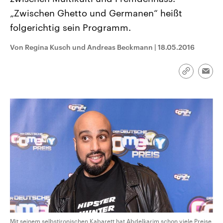
aktuelle Weltgeschehen.
Diese wird wie die Hisboll
„Zwischen Ghetto und Germanen“ heißt
Libanon vom Iran unterstüt
folgerichtig sein Programm.
Sendungen
Programm
Podcasts
Von Regina Kusch und Andreas Beckmann
|
18.05.2016
Audio-Archiv
Link
Emai
kopieren/te
Mit seinem selbstironischen Kabarett hat Abdelkarim schon viele Preise