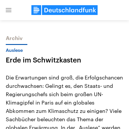
Close
menu
Archiv
Themen
Auslese
Erde im Schwitzkasten
Die Erwartungen sind groß, die Erfolgschancen
durchwachsen: Gelingt es, den Staats- und
Regierungschefs sich beim großen UN-
Landtagswahl Sachsen-Anhalt
USA
Klimagipfel in Paris auf ein globales
2026
Aktuelle Beiträge, Analys
Alle Informationen
Abkommen zum Klimaschutz zu einigen? Viele
Hintergründe
Sachsen-Anhalt wählt am 6.
Wirtschaftlich und militäri
Sachbücher beleuchten das Thema der
September 2026 einen neuen
gehören die Vereinigten S
Landtag. Seit 2021 wird das
den mächtigsten Ländern 
globalen Erwärmung. In der „Auslese“ werden
Bundesland von einer Koalition aus
mit großem Einfluss auf d