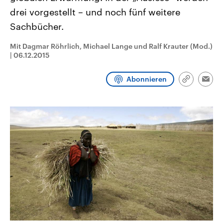
CDU, SPD und FDP regiert.-
aktuelle Weltgeschehen.
drei vorgestellt – und noch fünf weitere
Umfragen, Prognosen,
Wahlprogramme, aktuelle Berichte
Sachbücher.
Sendungen
Programm
Podcasts
und Hintergründe zu den Parteien
und Kandidaten der anstehenden
Wahl.
Mit Dagmar Röhrlich, Michael Lange und Ralf Krauter (Mod.)
|
06.12.2015
Audio-Archiv
Abonnieren
Link
Emai
kopieren/te