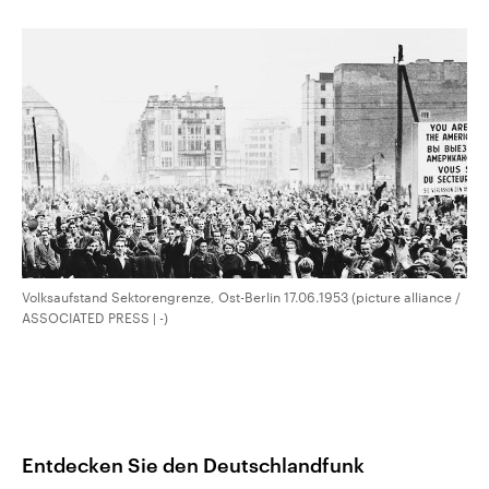
CDU, SPD und FDP regiert.-
aktuelle Weltgeschehen.
Umfragen, Prognosen,
Wahlprogramme, aktuelle Berichte
Sendungen
Programm
Podcasts
und Hintergründe zu den Parteien
und Kandidaten der anstehenden
Wahl.
Audio-Archiv
Volksaufstand Sektorengrenze, Ost-Berlin 17.06.1953 (picture alliance /
ASSOCIATED PRESS | -)
Entdecken Sie den Deutschlandfunk