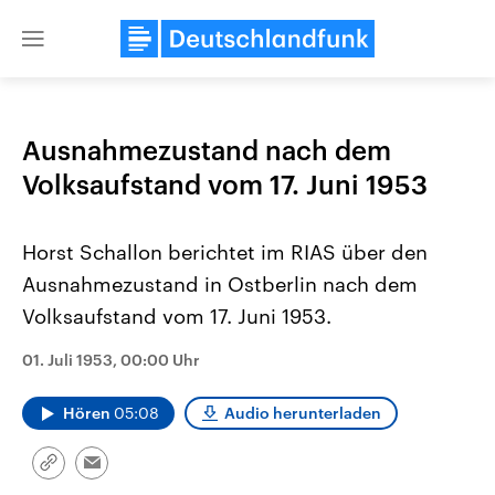
Close
menu
Ausnahmezustand nach dem
Themen
Volksaufstand vom 17. Juni 1953
Horst Schallon berichtet im RIAS über den
Ausnahmezustand in Ostberlin nach dem
Volksaufstand vom 17. Juni 1953.
01. Juli 1953, 00:00 Uhr
Landtagswahl Sachsen-Anhalt
USA
2026
Aktuelle Beiträge, Analys
Hören
05:08
Audio herunterladen
Alle Informationen
Hintergründe
Sachsen-Anhalt wählt am 6.
Wirtschaftlich und militäri
September 2026 einen neuen
gehören die Vereinigten S
Link
Landtag. Seit 2021 wird das
den mächtigsten Ländern 
Email
kopieren/teilen
Bundesland von einer Koalition aus
mit großem Einfluss auf d