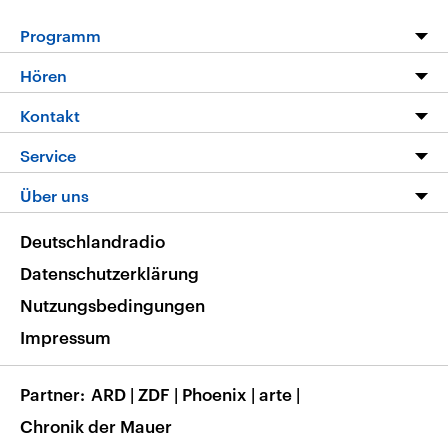
Programm
Programm
Hören
Alle Sendungen
Livestream
Kontakt
Die Nachrichten
Audios
Hörerservice
Service
Nachrichtenleicht
Podcasts
Social Media
FAQ
Über uns
Neue Beiträge auf dlf.de
Deutschlandfunk App
Newsletter
Deutschlandradio
Themen-Schwerpunkte
Nachrichten App
Deutschlandradio
Veranstaltungen
Presse
Frequenzen
Datenschutzerklärung
Musikliste
Ausbildung und Karriere
Nutzungsbedingungen
RSS
Transparenz
Impressum
Korrekturen
Barrierefreiheit
Partner
ARD
|
ZDF
|
Phoenix
|
arte
|
Chronik der Mauer