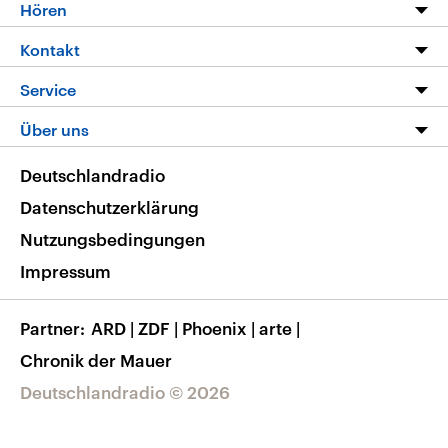
Programm
Hören
Alle Sendungen
Livestream
Kontakt
Die Nachrichten
Audios
Hörerservice
Service
Nachrichtenleicht
Podcasts
Social Media
FAQ
Über uns
Neue Beiträge auf dlf.de
Deutschlandfunk App
Newsletter
Deutschlandradio
Themen-Schwerpunkte
Nachrichten App
Deutschlandradio
Veranstaltungen
Presse
Frequenzen
Datenschutzerklärung
Musikliste
Ausbildung und Karriere
Nutzungsbedingungen
RSS
Transparenz
Impressum
Korrekturen
Barrierefreiheit
Partner
ARD
|
ZDF
|
Phoenix
|
arte
|
Chronik der Mauer
Deutschlandradio © 2026