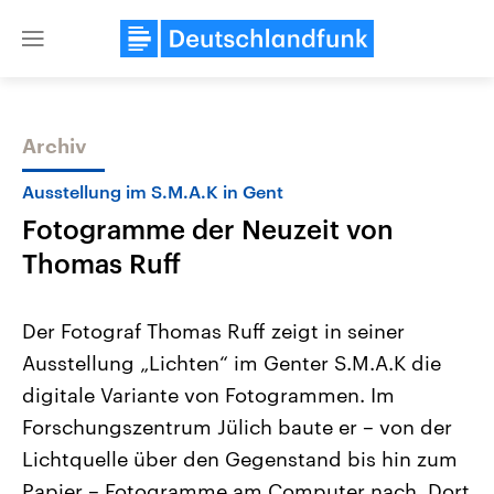
Close
menu
Archiv
Themen
Ausstellung im S.M.A.K in Gent
Fotogramme der Neuzeit von
Thomas Ruff
Der Fotograf Thomas Ruff zeigt in seiner
Ausstellung „Lichten“ im Genter S.M.A.K die
Landtagswahl Sachsen-Anhalt
USA
digitale Variante von Fotogrammen. Im
2026
Aktuelle Beiträge, Analys
Alle Informationen
Hintergründe
Forschungszentrum Jülich baute er – von der
Sachsen-Anhalt wählt am 6.
Wirtschaftlich und militäri
September 2026 einen neuen
gehören die Vereinigten S
Lichtquelle über den Gegenstand bis hin zum
Landtag. Seit 2021 wird das
den mächtigsten Ländern 
Papier – Fotogramme am Computer nach. Dort
Bundesland von einer Koalition aus
mit großem Einfluss auf d