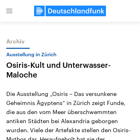
Close
menu
Archiv
Themen
Ausstellung in Zürich
Osiris-Kult und Unterwasser-
Maloche
Die Ausstellung „Osiris – Das versunkene
Geheimnis Ägyptens“ in Zürich zeigt Funde,
Landtagswahl Sachsen-Anhalt
USA
die aus den vom Meer überschwemmten
2026
Aktuelle Beiträge, Analys
Alle Informationen
Hintergründe
antiken Städten bei Alexandria geborgen
Sachsen-Anhalt wählt am 6.
Wirtschaftlich und militäri
September 2026 einen neuen
gehören die Vereinigten S
wurden. Viele der Artefakte stellen den Osiris-
Landtag. Seit 2021 wird das
den mächtigsten Ländern 
Mythos dar. Heraufgeholt hat sie der
Bundesland von einer Koalition aus
mit großem Einfluss auf d