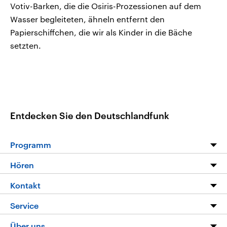
Votiv-Barken, die die Osiris-Prozessionen auf dem
Wasser begleiteten, ähneln entfernt den
Papierschiffchen, die wir als Kinder in die Bäche
setzten.
Entdecken Sie den Deutschlandfunk
Programm
Programm
Hören
Alle Sendungen
Livestream
Kontakt
Die Nachrichten
Audios
Hörerservice
Service
Nachrichtenleicht
Podcasts
Social Media
FAQ
Über uns
Neue Beiträge auf dlf.de