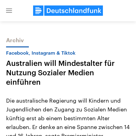
Close
menu
Archiv
Themen
Facebook, Instagram & Tiktok
Australien will Mindestalter für
Nutzung Sozialer Medien
einführen
Die australische Regierung will Kindern und
Landtagswahl Sachsen-Anhalt
USA
Jugendlichen den Zugang zu Sozialen Medien
2026
Aktuelle Beiträge, Analys
Alle Informationen
Hintergründe
künftig erst ab einem bestimmten Alter
Sachsen-Anhalt wählt am 6.
Wirtschaftlich und militäri
September 2026 einen neuen
gehören die Vereinigten S
erlauben. Er denke an eine Spanne zwischen 14
Landtag. Seit 2021 wird das
den mächtigsten Ländern 
Bundesland von einer Koalition aus
und 16 Jahren, sagte Premierminister
mit großem Einfluss auf d