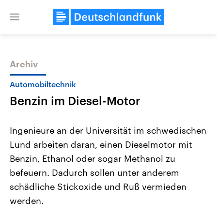
Close
menu
Archiv
Themen
Automobiltechnik
Benzin im Diesel-Motor
Ingenieure an der Universität im schwedischen
Lund arbeiten daran, einen Dieselmotor mit
Benzin, Ethanol oder sogar Methanol zu
USA
Nahostkonflikt
befeuern. Dadurch sollen unter anderem
Aktuelle Beiträge, Analysen und
Aktuelle Lage und Hinter
Der Überfall der palästine
Hintergründe
schädliche Stickoxide und Ruß vermieden
Wirtschaftlich und militärisch
Terrororganisation Hamas
werden.
gehören die Vereinigten Staaten zu
Oktober 2023 auf Israel ha
den mächtigsten Ländern der Erde,
Region wieder die Gewalt 
mit großem Einfluss auf das
Israel möchte die Hamas z