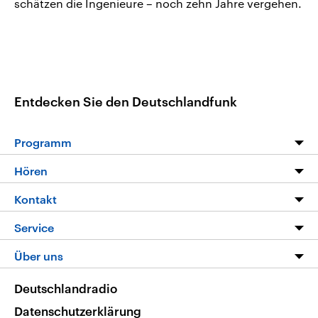
schätzen die Ingenieure – noch zehn Jahre vergehen.
Entdecken Sie den Deutschlandfunk
Programm
Programm
Hören
Alle Sendungen
Livestream
Kontakt
Die Nachrichten
Audios
Hörerservice
Service
Nachrichtenleicht
Podcasts
Social Media
FAQ
Über uns
Neue Beiträge auf dlf.de
Deutschlandfunk App
Newsletter
Deutschlandradio
Themen-Schwerpunkte
Nachrichten App
Deutschlandradio
Veranstaltungen
Presse
Frequenzen
Datenschutzerklärung