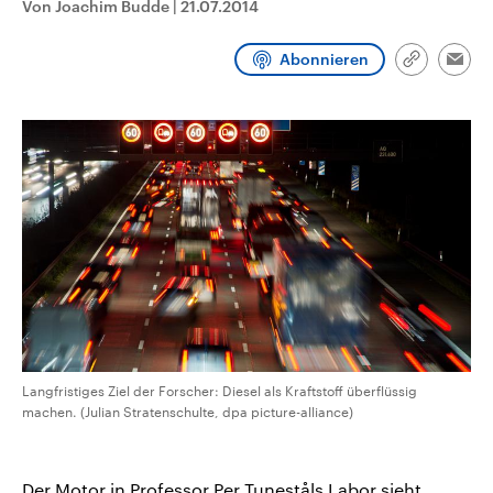
Von Joachim Budde
|
21.07.2014
aktuelle Weltgeschehen.
Diese wird wie die Hisboll
Libanon vom Iran unterstüt
Abonnieren
Sendungen
Programm
Podcasts
Link
Emai
kopieren/te
Audio-Archiv
Langfristiges Ziel der Forscher: Diesel als Kraftstoff überflüssig
machen. (Julian Stratenschulte, dpa picture-alliance)
Der Motor in Professor Per Tuneståls Labor sieht