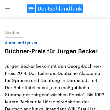
Close
menu
Archiv
Themen
Autor und Lyriker
Büchner-Preis für Jürgen Becker
Jürgen Becker bekommt den Georg-Büchner-
Preis 2014. Das teilte die Deutsche Akademie
für Sprache und Dichtung in Darmstadt mit.
Landtagswahl Sachsen-Anhalt
USA
Der Schriftsteller sei „eine maßgebliche
2026
Aktuelle Beiträge, Analys
Alle Informationen
Stimme der zeitgenössischen Poesie“. Bis 1993
Hintergründe
Sachsen-Anhalt wählt am 6.
Wirtschaftlich und militäri
leitete Becker die Hörspielredaktion des
September 2026 einen neuen
gehören die Vereinigten S
Landtag. Seit 2021 wird das
den mächtigsten Ländern 
Deutschlandfunks. Intendant Willi Steul ist
Bundesland von einer Koalition aus
mit großem Einfluss auf d