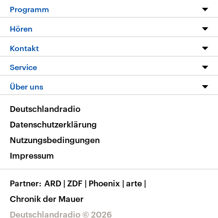
Programm
Programm
Hören
Alle Sendungen
Livestream
Kontakt
Die Nachrichten
Audios
Hörerservice
Service
Nachrichtenleicht
Podcasts
Social Media
FAQ
Über uns
Neue Beiträge auf dlf.de
Deutschlandfunk App
Newsletter
Deutschlandradio
Themen-Schwerpunkte
Nachrichten App
Deutschlandradio
Veranstaltungen
Presse
Frequenzen
Datenschutzerklärung
Musikliste
Ausbildung und Karriere
Nutzungsbedingungen
RSS
Transparenz
Impressum
Korrekturen
Barrierefreiheit
Partner
ARD
|
ZDF
|
Phoenix
|
arte
|
Chronik der Mauer
Deutschlandradio © 2026