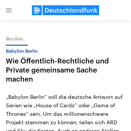
Close
menu
Archiv
Themen
Babylon Berlin
Wie Öffentlich-Rechtliche und
Private gemeinsame Sache
machen
„Babylon Berlin“ soll die deutsche Antwort auf
Landtagswahl Sachsen-Anhalt
USA
Serien wie „House of Cards“ oder „Game of
2026
Aktuelle Beiträge, Analys
Alle Informationen
Hintergründe
Thrones“ sein. Um das millionenschwere
Sachsen-Anhalt wählt am 6.
Wirtschaftlich und militäri
September 2026 einen neuen
gehören die Vereinigten S
Projekt stemmen zu können, teilen sich ARD
Landtag. Seit 2021 wird das
den mächtigsten Ländern 
Bundesland von einer Koalition aus
und Sky die Kosten. Auch an anderen Stellen
mit großem Einfluss auf d