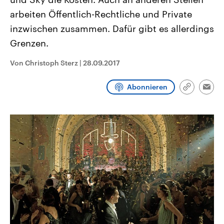
CDU, SPD und FDP regiert.-
aktuelle Weltgeschehen.
arbeiten Öffentlich-Rechtliche und Private
Umfragen, Prognosen,
Wahlprogramme, aktuelle Berichte
inzwischen zusammen. Dafür gibt es allerdings
Sendungen
Programm
Podcasts
und Hintergründe zu den Parteien
und Kandidaten der anstehenden
Grenzen.
Wahl.
Audio-Archiv
Von Christoph Sterz
|
28.09.2017
Abonnieren
Link
Emai
kopieren/te