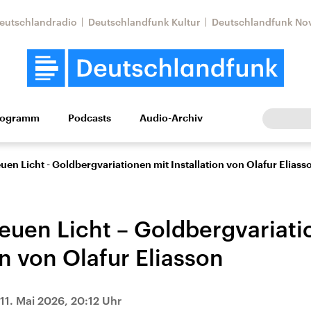
eutschlandradio
Deutschlandfunk Kultur
Deutschlandfunk No
rogramm
Podcasts
Audio-Archiv
Wirtschaft
Wissen
Kultur
Europa
Gesellschaf
uen Licht - Goldbergvariationen mit Installation von Olafur Eliass
euen Licht – Goldbergvariati
on von Olafur Eliasson
Nahostkonflikt
Iran
11. Mai 2026, 20:12 Uhr
le Beiträge,
Aktuelle Lage und
Aktuelle Lage und