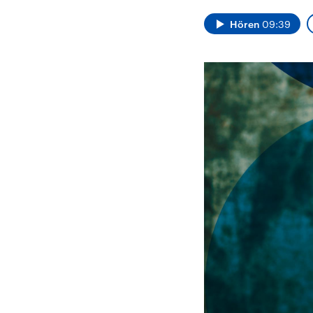
Alle Informationen
Analy
Sachsen-Anhalt wählt
Hinte
Hören
09:39
am 6. September 2026
Wirtsc
einen neuen Landtag.
militä
Seit 2021 wird das
Verein
Bundesland von einer
den m
Koalition aus CDU, SPD
Länder
und FDP regiert.-
großem
Umfragen, Prognosen,
aktuel
Wahlprogramme,
aktuelle Berichte und
Hintergründe zu den
Parteien und Kandidaten
der anstehenden Wahl.