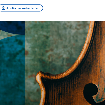
sen und
Hintergründe
Hintergründe
Der Überfall der
Der Iran – seit der
rgründe
Audio herunterladen
haftlich und
palästinensischen
Islamischen Revolu
risch gehören die
Terrororganisation
1979 auch Islamisc
igten Staaten zu
Hamas im Oktober 2023
Republik Iran – ist e
ächtigsten
auf Israel hat in der
von einem
n der Erde, mit
Region wieder die
Religionsführer auto
 Einfluss auf das
Gewalt entfacht. Israel
regierter Staat im 
le Weltgeschehen.
möchte die Hamas
Osten. Eine Feindsc
zerstören. Diese wird wie
zu Israel und zu de
die Hisbollah im Libanon
ist fest in der
vom Iran unterstützt.
Staatsideologie
verankert.