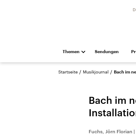
D
Themen
Sendungen
P
Die Nachrichten
Politik
/
/
Startseite
Musikjournal
Bach im ne
Hörspiel und Feature
Musik
Bach im n
Installati
Landtagswahl Sachsen-
USA
Fuchs, Jörn Florian
|
Anhalt 2026
Aktuel