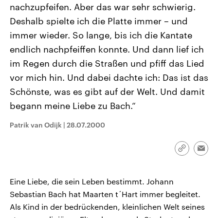
nachzupfeifen. Aber das war sehr schwierig.
CDU, SPD und FDP regiert.-
aktuelle Weltgeschehen.
Umfragen, Prognosen,
Deshalb spielte ich die Platte immer – und
Wahlprogramme, aktuelle Berichte
Sendungen
Programm
Podcasts
und Hintergründe zu den Parteien
immer wieder. So lange, bis ich die Kantate
und Kandidaten der anstehenden
Wahl.
endlich nachpfeiffen konnte. Und dann lief ich
Audio-Archiv
im Regen durch die Straßen und pfiff das Lied
vor mich hin. Und dabei dachte ich: Das ist das
Schönste, was es gibt auf der Welt. Und damit
begann meine Liebe zu Bach.“
Patrik van Odijk
|
28.07.2000
Link
Emai
kopieren/te
Eine Liebe, die sein Leben bestimmt. Johann
Sebastian Bach hat Maarten t´Hart immer begleitet.
Als Kind in der bedrückenden, kleinlichen Welt seines