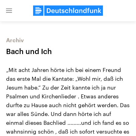
Close
menu
Archiv
Themen
Bach und Ich
„Mit acht Jahren hörte ich bei einem Freund
das erste Mal die Kantate: „Wohl mir, daß ich
Jesum habe.“ Zu der Zeit kannte ich ja nur
Psalmen und Kirchenlieder . Etwas anderes
durfte zu Hause auch nicht gehört werden. Das
Landtagswahl Sachsen-Anhalt
USA
2026
Aktuelle Beiträge, Analys
war alles Sünde. Und dann hörte ich auf
Alle Informationen
Hintergründe
Sachsen-Anhalt wählt am 6.
Wirtschaftlich und militäri
einmal dieses Bachlied .........und ich fand es so
September 2026 einen neuen
gehören die Vereinigten S
Landtag. Seit 2021 wird das
den mächtigsten Ländern 
wahnsinnig schön , daß ich sofort versuchte es
Bundesland von einer Koalition aus
mit großem Einfluss auf d