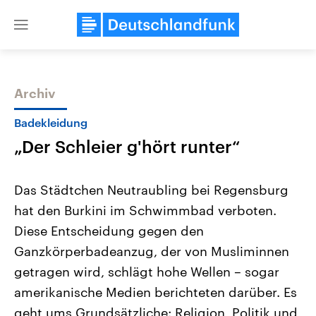
Close
menu
Archiv
Themen
Badekleidung
„Der Schleier g'hört runter“
Das Städtchen Neutraubling bei Regensburg
hat den Burkini im Schwimmbad verboten.
Diese Entscheidung gegen den
Landtagswahl Sachsen-Anhalt
USA
Ganzkörperbadeanzug, der von Musliminnen
2026
Aktuelle Beiträge, Analys
Alle Informationen
getragen wird, schlägt hohe Wellen – sogar
Hintergründe
Sachsen-Anhalt wählt am 6.
Wirtschaftlich und militäri
amerikanische Medien berichteten darüber. Es
September 2026 einen neuen
gehören die Vereinigten S
Landtag. Seit 2021 wird das
den mächtigsten Ländern 
geht ums Grundsätzliche: Religion, Politik und
Bundesland von einer Koalition aus
mit großem Einfluss auf d