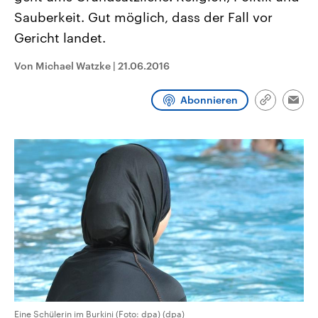
CDU, SPD und FDP regiert.-
aktuelle Weltgeschehen.
Sauberkeit. Gut möglich, dass der Fall vor
Umfragen, Prognosen,
Wahlprogramme, aktuelle Berichte
Gericht landet.
Sendungen
Programm
Podcasts
und Hintergründe zu den Parteien
und Kandidaten der anstehenden
Wahl.
Von Michael Watzke
|
21.06.2016
Audio-Archiv
Abonnieren
Link
Emai
kopieren/te
Eine Schülerin im Burkini (Foto: dpa) (dpa)