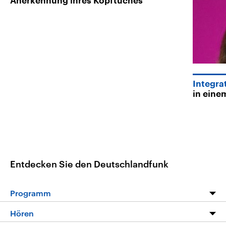
Anerkennung ihres Kopftuches
Integra
in eine
Entdecken Sie den Deutschlandfunk
Programm
Programm
Hören