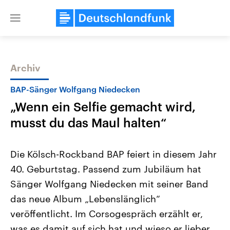
Close
menu
Archiv
Themen
BAP-Sänger Wolfgang Niedecken
„Wenn ein Selfie gemacht wird,
musst du das Maul halten“
Die Kölsch-Rockband BAP feiert in diesem Jahr
40. Geburtstag. Passend zum Jubiläum hat
Landtagswahl Sachsen-Anhalt
USA
Sänger Wolfgang Niedecken mit seiner Band
2026
Aktuelle Beiträge, Analys
Alle Informationen
Hintergründe
das neue Album „Lebenslänglich“
Sachsen-Anhalt wählt am 6.
Wirtschaftlich und militäri
September 2026 einen neuen
gehören die Vereinigten S
veröffentlicht. Im Corsogespräch erzählt er,
Landtag. Seit 2021 wird das
den mächtigsten Ländern 
was es damit auf sich hat und wieso er lieber
Bundesland von einer Koalition aus
mit großem Einfluss auf d