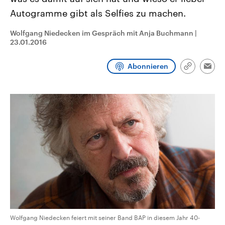
CDU, SPD und FDP regiert.-
aktuelle Weltgeschehen.
Autogramme gibt als Selfies zu machen.
Umfragen, Prognosen,
Wahlprogramme, aktuelle Berichte
Sendungen
Programm
Podcasts
und Hintergründe zu den Parteien
Wolfgang Niedecken im Gespräch mit Anja Buchmann
|
und Kandidaten der anstehenden
23.01.2016
Wahl.
Audio-Archiv
Abonnieren
Link
Emai
kopieren/te
Wolfgang Niedecken feiert mit seiner Band BAP in diesem Jahr 40-