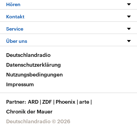
Programm
Hören
Alle Sendungen
Livestream
Kontakt
Die Nachrichten
Audios
Hörerservice
Service
Nachrichtenleicht
Podcasts
Social Media
FAQ
Über uns
Neue Beiträge auf dlf.de
Deutschlandfunk App
Newsletter
Deutschlandradio
Themen-Schwerpunkte
Nachrichten App
Deutschlandradio
Veranstaltungen
Presse
Frequenzen
Datenschutzerklärung
Musikliste
Ausbildung und Karriere
Nutzungsbedingungen
RSS
Transparenz
Impressum
Korrekturen
Barrierefreiheit
Partner
ARD
|
ZDF
|
Phoenix
|
arte
|
Chronik der Mauer
Deutschlandradio © 2026