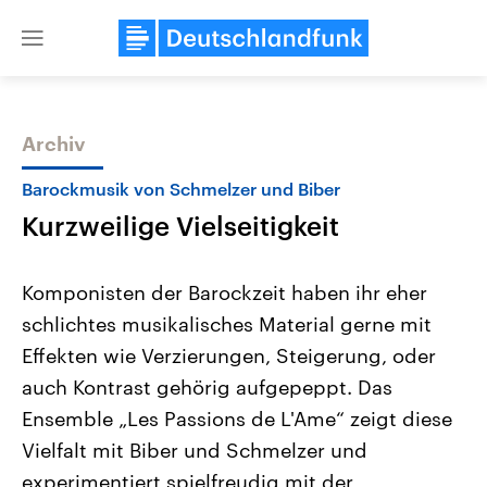
Close
menu
Archiv
Themen
Barockmusik von Schmelzer und Biber
Kurzweilige Vielseitigkeit
Komponisten der Barockzeit haben ihr eher
schlichtes musikalisches Material gerne mit
Effekten wie Verzierungen, Steigerung, oder
Landtagswahl Sachsen-Anhalt
USA
auch Kontrast gehörig aufgepeppt. Das
2026
Aktuelle Beiträge, Analys
Alle Informationen
Ensemble „Les Passions de L'Ame“ zeigt diese
Hintergründe
Sachsen-Anhalt wählt am 6.
Wirtschaftlich und militäri
Vielfalt mit Biber und Schmelzer und
September 2026 einen neuen
gehören die Vereinigten S
Landtag. Seit 2021 wird das
den mächtigsten Ländern 
experimentiert spielfreudig mit der
Bundesland von einer Koalition aus
mit großem Einfluss auf d