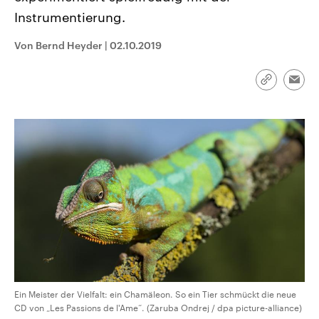
CDU, SPD und FDP regiert.-
aktuelle Weltgeschehen.
Instrumentierung.
Umfragen, Prognosen,
Wahlprogramme, aktuelle Berichte
Sendungen
Programm
Podcasts
und Hintergründe zu den Parteien
Von Bernd Heyder
|
02.10.2019
und Kandidaten der anstehenden
Wahl.
Audio-Archiv
Link
Emai
kopieren/te
Ein Meister der Vielfalt: ein Chamäleon. So ein Tier schmückt die neue
CD von „Les Passions de l'Ame“. (Zaruba Ondrej / dpa picture-alliance)