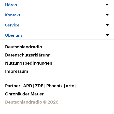
Programm
Hören
Alle Sendungen
Livestream
Kontakt
Die Nachrichten
Audios
Hörerservice
Service
Nachrichtenleicht
Podcasts
Social Media
FAQ
Über uns
Neue Beiträge auf dlf.de
Deutschlandfunk App
Newsletter
Deutschlandradio
Themen-Schwerpunkte
Nachrichten App
Deutschlandradio
Veranstaltungen
Presse
Frequenzen
Datenschutzerklärung
Musikliste
Ausbildung und Karriere
Nutzungsbedingungen
RSS
Transparenz
Impressum
Korrekturen
Barrierefreiheit
Partner
ARD
|
ZDF
|
Phoenix
|
arte
|
Chronik der Mauer
Deutschlandradio © 2026