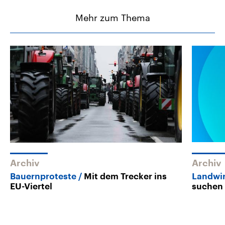
Mehr zum Thema
Archiv
Archiv
Bauernproteste
Mit dem Trecker ins
Landwir
EU-Viertel
suchen 