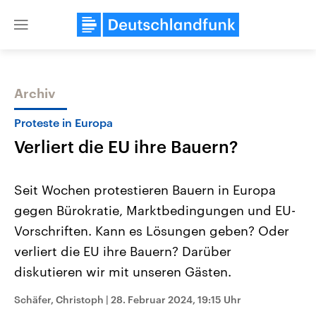
Close
menu
Archiv
Themen
Proteste in Europa
Verliert die EU ihre Bauern?
Seit Wochen protestieren Bauern in Europa
gegen Bürokratie, Marktbedingungen und EU-
Vorschriften. Kann es Lösungen geben? Oder
Landtagswahl Sachsen-Anhalt
USA
verliert die EU ihre Bauern? Darüber
2026
Aktuelle Beiträge, Analys
Alle Informationen
diskutieren wir mit unseren Gästen.
Hintergründe
Sachsen-Anhalt wählt am 6.
Wirtschaftlich und militäri
September 2026 einen neuen
gehören die Vereinigten S
Schäfer, Christoph
|
28. Februar 2024, 19:15 Uhr
Landtag. Seit 2021 wird das
den mächtigsten Ländern 
Bundesland von einer Koalition aus
mit großem Einfluss auf d