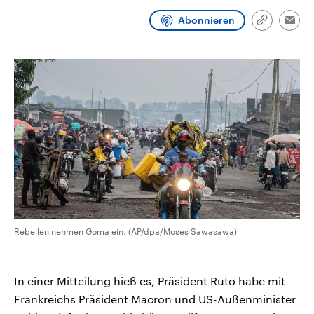
CDU, SPD und FDP regiert.-
aktuelle Weltgeschehen.
Umfragen, Prognosen,
Abonnieren
Link
Emai
Wahlprogramme, aktuelle Berichte
kopieren/te
Sendungen
Programm
Podcasts
und Hintergründe zu den Parteien
und Kandidaten der anstehenden
Wahl.
Audio-Archiv
Rebellen nehmen Goma ein. (AP/dpa/Moses Sawasawa)
In einer Mitteilung hieß es, Präsident Ruto habe mit
Frankreichs Präsident Macron und US-Außenminister