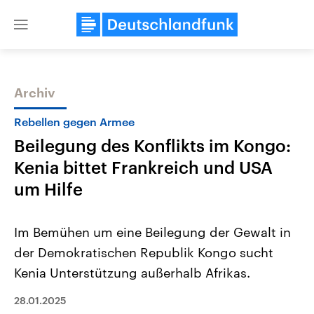
Close
menu
Archiv
Themen
Rebellen gegen Armee
Beilegung des Konflikts im Kongo:
Kenia bittet Frankreich und USA
um Hilfe
Im Bemühen um eine Beilegung der Gewalt in
Landtagswahl Sachsen-Anhalt
USA
der Demokratischen Republik Kongo sucht
2026
Aktuelle Beiträge, Analys
Alle Informationen
Hintergründe
Kenia Unterstützung außerhalb Afrikas.
Sachsen-Anhalt wählt am 6.
Wirtschaftlich und militäri
September 2026 einen neuen
gehören die Vereinigten S
Landtag. Seit 2021 wird das
28.01.2025
den mächtigsten Ländern 
Bundesland von einer Koalition aus
mit großem Einfluss auf d