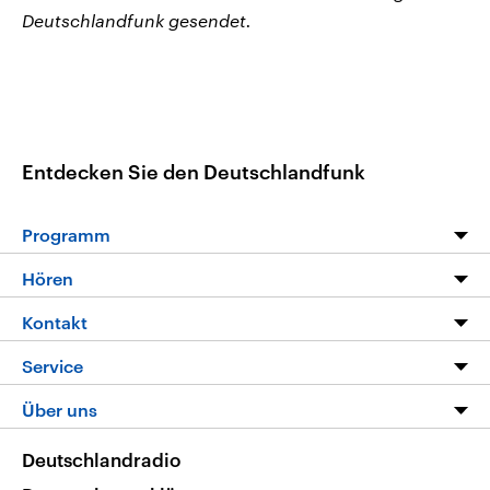
Deutschlandfunk gesendet.
Entdecken Sie den Deutschlandfunk
Programm
Programm
Hören
Alle Sendungen
Livestream
Kontakt
Die Nachrichten
Audios
Hörerservice
Service
Nachrichtenleicht
Podcasts
Social Media
FAQ
Über uns
Neue Beiträge auf dlf.de
Deutschlandfunk App
Newsletter
Deutschlandradio
Themen-Schwerpunkte
Nachrichten App
Deutschlandradio
Veranstaltungen
Presse