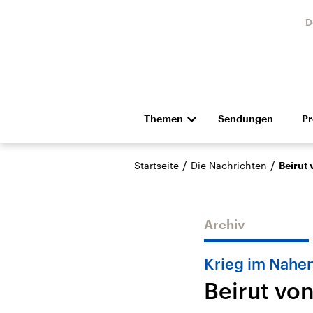
D
Themen
Sendungen
P
Die Nachrichten
Politik
/
/
Startseite
Die Nachrichten
Beirut 
Hörspiel und Feature
Musik
Archiv
Krieg im Nahe
Beirut vo
Landtagswahl Sachsen-
USA
Anhalt 2026
Aktuel