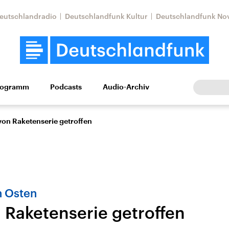
eutschlandradio
Deutschlandfunk Kultur
Deutschlandfunk No
rogramm
Podcasts
Audio-Archiv
Wirtschaft
Wissen
Kultur
Europa
Gesellschaf
von Raketenserie getroffen
n Osten
n Raketenserie getroffen
Nahostkonflikt
Iran
le Beiträge,
Aktuelle Lage und
Aktuelle Lage und