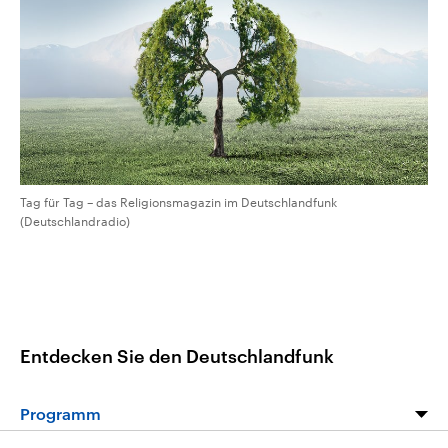
CDU, SPD und FDP regiert.-
aktuelle Weltgeschehen.
Umfragen, Prognosen,
Wahlprogramme, aktuelle Berichte
Sendungen
Programm
Podcasts
und Hintergründe zu den Parteien
und Kandidaten der anstehenden
Wahl.
Audio-Archiv
Tag für Tag – das Religionsmagazin im Deutschlandfunk
(Deutschlandradio)
Entdecken Sie den Deutschlandfunk
Programm
Programm