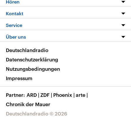
Hören
Alle Sendungen
Livestream
Kontakt
Die Nachrichten
Audios
Hörerservice
Service
Nachrichtenleicht
Podcasts
Social Media
FAQ
Über uns
Neue Beiträge auf dlf.de
Deutschlandfunk App
Newsletter
Deutschlandradio
Themen-Schwerpunkte
Nachrichten App
Deutschlandradio
Veranstaltungen
Presse
Frequenzen
Datenschutzerklärung
Musikliste
Ausbildung und Karriere
Nutzungsbedingungen
RSS
Transparenz
Impressum
Korrekturen
Barrierefreiheit
Partner
ARD
|
ZDF
|
Phoenix
|
arte
|
Chronik der Mauer
Deutschlandradio © 2026