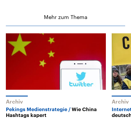
Mehr zum Thema
Archiv
Archiv
Pekings Medienstrategie
Wie China
Interne
Hashtags kapert
deutsc