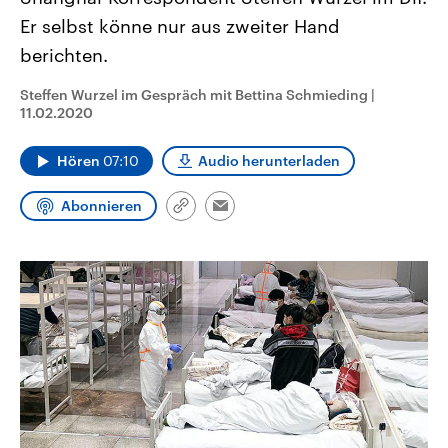
CDU, SPD und FDP regiert.-
aktuelle Weltgeschehen.
Er selbst könne nur aus zweiter Hand
Umfragen, Prognosen,
Wahlprogramme, aktuelle Berichte
berichten.
Sendungen
Programm
Podcasts
und Hintergründe zu den Parteien
und Kandidaten der anstehenden
Wahl.
Steffen Wurzel im Gespräch mit Bettina Schmieding
|
Audio-Archiv
11.02.2020
Hören
07:10
Audio herunterladen
Abonnieren
Link
Email
kopieren/teilen