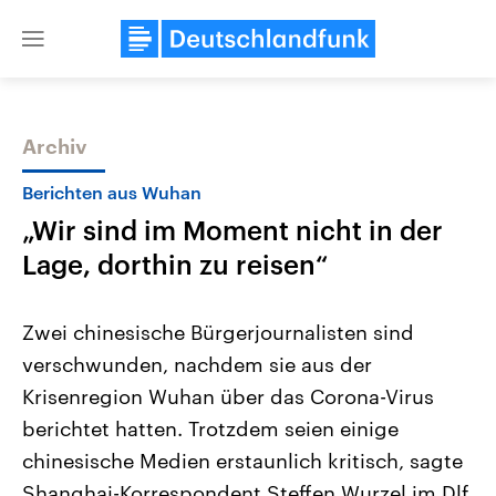
Close
menu
Archiv
Themen
Berichten aus Wuhan
„Wir sind im Moment nicht in der
Lage, dorthin zu reisen“
Zwei chinesische Bürgerjournalisten sind
verschwunden, nachdem sie aus der
Landtagswahl Sachsen-Anhalt
USA
Krisenregion Wuhan über das Corona-Virus
2026
Aktuelle Beiträge, Analys
Alle Informationen
Hintergründe
berichtet hatten. Trotzdem seien einige
Sachsen-Anhalt wählt am 6.
Wirtschaftlich und militäri
September 2026 einen neuen
gehören die Vereinigten S
chinesische Medien erstaunlich kritisch, sagte
Landtag. Seit 2021 wird das
den mächtigsten Ländern 
Shanghai-Korrespondent Steffen Wurzel im Dlf.
Bundesland von einer Koalition aus
mit großem Einfluss auf d