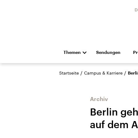
D
Themen
Sendungen
P
Die Nachrichten
Politik
/
/
Startseite
Campus & Karriere
Berl
Hörspiel und Feature
Musik
Archiv
Berlin ge
auf dem A
Landtagswahl Sachsen-
USA
Anhalt 2026
Aktuel