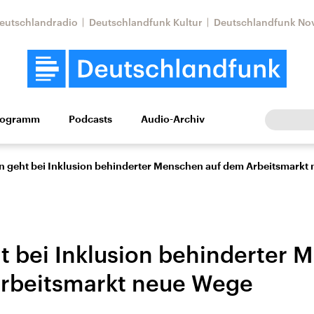
eutschlandradio
Deutschlandfunk Kultur
Deutschlandfunk No
rogramm
Podcasts
Audio-Archiv
Wirtschaft
Wissen
Kultur
Europa
Gesellschaf
in geht bei Inklusion behinderter Menschen auf dem Arbeitsmarkt
ht bei Inklusion behinderter
rbeitsmarkt neue Wege
Nahostkonflikt
Iran
le Beiträge,
Aktuelle Lage und
Aktuelle Lage und