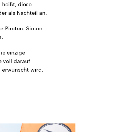
 heißt, diese
er als Nachteil an.
r Piraten. Simon
s.
ie einzige
 voll darauf
n erwünscht wird.
Archiv