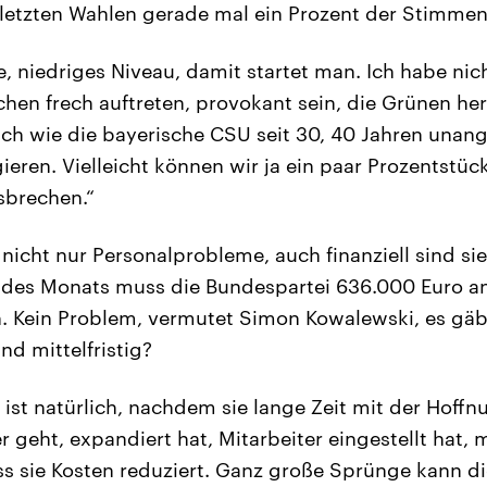
 letzten Wahlen gerade mal ein Prozent der Stimmen
, niedriges Niveau, damit startet man. Ich habe nich
schen frech auftreten, provokant sein, die Grünen he
lich wie die bayerische CSU seit 30, 40 Jahren unan
eren. Vielleicht können wir ja ein paar Prozentstü
sbrechen.“
 nicht nur Personalprobleme, auch finanziell sind si
te des Monats muss die Bundespartei 636.000 Euro 
. Kein Problem, vermutet Simon Kowalewski, es g
nd mittelfristig?
 ist natürlich, nachdem sie lange Zeit mit der Hoffn
geht, expandiert hat, Mitarbeiter eingestellt hat, m
s sie Kosten reduziert. Ganz große Sprünge kann di