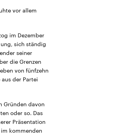
ruhte vor allem
r zog im Dezember
dung, sich ständig
zender seiner
über die Grenzen
 Sieben von fünfzehn
 aus der Partei
hen Gründen davon
tten oder so. Das
erer Präsentation
en im kommenden