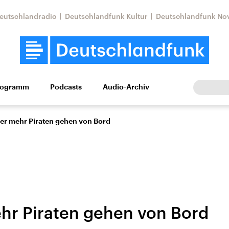
eutschlandradio
Deutschlandfunk Kultur
Deutschlandfunk No
rogramm
Podcasts
Audio-Archiv
Wirtschaft
Wissen
Kultur
Europa
Gesellschaf
r mehr Piraten gehen von Bord
r Piraten gehen von Bord
Nahostkonflikt
Iran
le Beiträge,
Aktuelle Lage und
Aktuelle Lage und