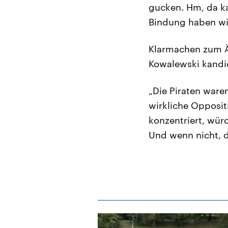
gucken. Hm, da ka
Bindung haben wir
Klarmachen zum Än
Kowalewski kandid
„Die Piraten ware
wirkliche Opposit
konzentriert, wür
Und wenn nicht, d