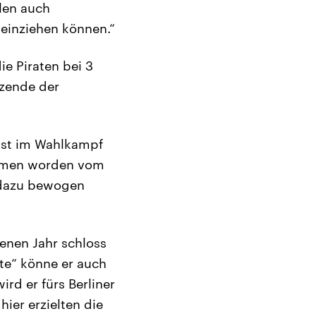
llen auch
 einziehen können.“
ie Piraten bei 3
tzende der
st im Wahlkampf
ommen worden vom
 dazu bewogen
enen Jahr schloss
hte“ könne er auch
ird er fürs Berliner
ier erzielten die