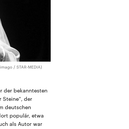
 (imago / STAR-MEDIA)
er der bekanntesten
 Steine“, der
um deutschen
dort populär, etwa
uch als Autor war