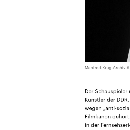
Manfred-Krug-Archiv öf
Der Schauspieler 
Künstler der DDR. 
wegen „anti-sozi
Filmkanon gehört.
in der Fernsehser