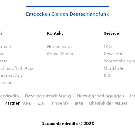
Entdecken Sie den Deutschlandfunk
n
Kontakt
Service
tream
Hörerservice
FAQ
os
Social Media
Newsletter
asts
Veranstaltunge
schlandfunk App
Musikliste
richten App
RSS
uenzen
landradio
Datenschutzerklärung
Nutzungsbedingungen
I
Partner
ARD
ZDF
Phoenix
arte
Chronik der Mauer
Deutschlandradio © 2026