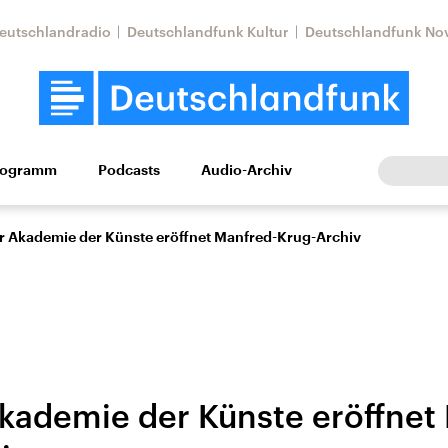
eutschlandradio
Deutschlandfunk Kultur
Deutschlandfunk No
rogramm
Podcasts
Audio-Archiv
Wirtschaft
Wissen
Kultur
Europa
Gesellschaf
er Akademie der Künste eröffnet Manfred-Krug-Archiv
Akademie der Künste eröffnet
Nahostkonflikt
Iran
le Beiträge,
Aktuelle Lage und
Aktuelle Lage und